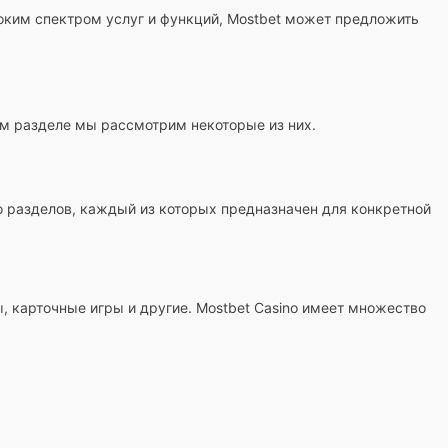
роким спектром услуг и функций, Mostbet может предложить
ом разделе мы рассмотрим некоторые из них.
ко разделов, каждый из которых предназначен для конкретной
ы, карточные игры и другие. Mostbet Casino имеет множество