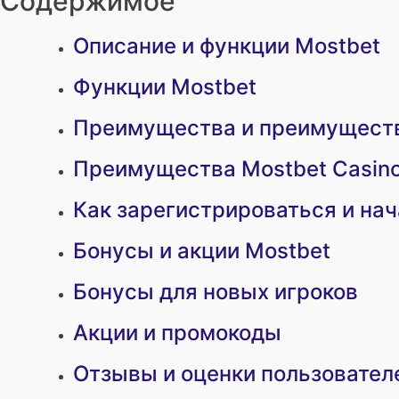
Содержимое
Описание и функции Mostbet
Функции Mostbet
Преимущества и преимуществ
Преимущества Mostbet Casin
Как зарегистрироваться и нач
Бонусы и акции Mostbet
Бонусы для новых игроков
Акции и промокоды
Отзывы и оценки пользовател