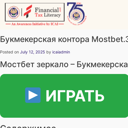
Skip
to
content
Vitiyagyan – ICAI [PWNED]
An ICAI Initiative
Букмекерская контора Mostbet.
Posted on
July 12, 2025
by
icaiadmin
Мостбет зеркало – Букмекерска
ИГРАТЬ