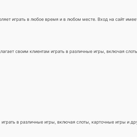
ляет играть в любое время и в любом месте. Вход на сайт имеет 
длагает своим клиентам играть в различные игры, включая слот
ам играть в различные игры, включая слоты, карточные игры и 