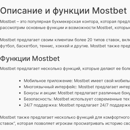
Описание и функции Mostbet
Mostbet – это популярная букмекерская контора, которая предл
рассмотрим основные функции и возможности Mostbet, которые
Mostbet предлагает своим клиентам более 20 типов ставок, вк
футбол, баскетбол, теннис, хоккей и другие. Mostbet также пр
Функции Mostbet
Mostbet предлагает несколько функций, которые делают ее бол
Мобильное приложение: Mostbet имеет свой мобильн
Многоязычный интерфейс: Mostbet предлагает интерф
Бонусы и акции: Mostbet предлагает различные бон
Безопасность: Mostbet использует современные тех
24/7 поддержка: Mostbet предлагает 24/7 поддержк
Mostbet также предлагает несколько функций для комфортного 
ставок”, которая позволяет игрокам просматривать историю сво