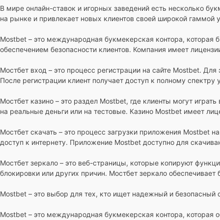
В мире онлайн-ставок и игорных заведений есть несколько бук
на рынке и привлекает новых клиентов своей широкой гаммой 
Mostbet – это международная букмекерская контора, которая бы
обеспечением безопасности клиентов. Компания имеет лицензии
Мостбет вход – это процесс регистрации на сайте Mostbet. Для
После регистрации клиент получает доступ к полному спектру ус
Мостбет казино – это раздел Mostbet, где клиенты могут играть
на реальные деньги или на тестовые. Казино Mostbet имеет лиц
Мостбет скачать – это процесс загрузки приложения Mostbet на 
доступ к интернету. Приложение Mostbet доступно для скачива
Мостбет зеркало – это веб-страницы, которые копируют функци
блокировки или других причин. Мостбет зеркало обеспечивает б
Mostbet – это выбор для тех, кто ищет надежный и безопасный с
Mostbet – это международная букмекерская контора, которая о