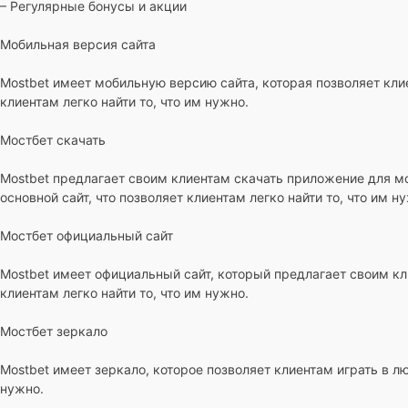
– Регулярные бонусы и акции
Мобильная версия сайта
Mostbet имеет мобильную версию сайта, которая позволяет клие
клиентам легко найти то, что им нужно.
Мостбет скачать
Mostbet предлагает своим клиентам скачать приложение для мо
основной сайт, что позволяет клиентам легко найти то, что им н
Мостбет официальный сайт
Mostbet имеет официальный сайт, который предлагает своим кли
клиентам легко найти то, что им нужно.
Мостбет зеркало
Mostbet имеет зеркало, которое позволяет клиентам играть в лю
нужно.