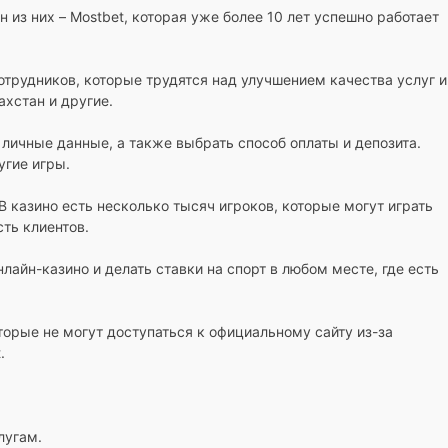
из них – Mostbet, которая уже более 10 лет успешно работает
отрудников, которые трудятся над улучшением качества услуг и
ахстан и другие.
 личные данные, а также выбрать способ оплаты и депозита.
угие игры.
 В казино есть несколько тысяч игроков, которые могут играть
сть клиентов.
лайн-казино и делать ставки на спорт в любом месте, где есть
торые не могут доступаться к официальному сайту из-за
.
лугам.