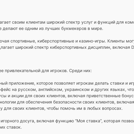
агает своим клиентам широкий спектр услуг и функций для комф
 делают ее одним из лучших букмекеров в мире.
лючая спортивные, киберспортивные и казино-игры. Клиенты мог
едлагает широкий спектр киберспортивных дисциплин, включая Do
ее привлекательной для игроков. Среди них:
ый приложение, которое позволяет игрокам делать ставки и игр
ейс на русском, английском, украинском и других языках, что 
усы и акции для своих клиентов, включая приветственные бону
нологии для обеспечения безопасности своих клиентов, включа
у для своих клиентов, чтобы помочь им в любых вопросах.
игорного досуга, включая функцию “Моя ставка”, которая позво
их ставок.