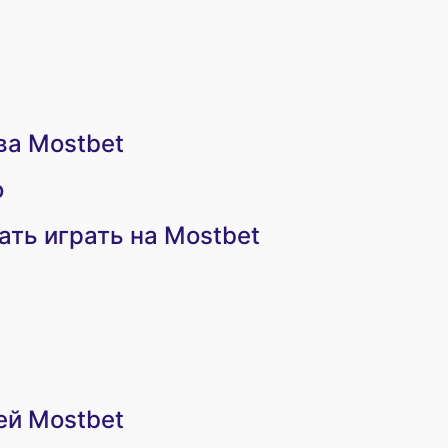
а Mostbet
o
ать играть на Mostbet
ей Mostbet