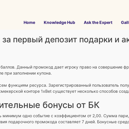
Home
Knowledge Hub
Ask the Expert
Gall
 за первый депозит подарки и а
аллов. Данный промокод дает игроку право на совершение фри
ле при заполнении купона.
 всем функциям ресурса. Зарегистрированный пользователь пол
кмекерской конторе 1xBet существует несколько способов созд
ительные бонусы от БК
минимум одно событие с коэффициентом от 2,00. Сумма пари, к
твия подарочного промокода составляет 7 дней. Бонусные сред
.