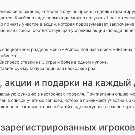
енежное вложение, которое в случае провала сделки гарантируе
щается. Кэшбек в виде промокода можно получить 1 раз в течен
о принять участие в акции, которая подразумевает заключение
ночная ставка, соответствующая условиям акции (победа перво
в специальном разделе меню «Promo» под названием «Витрина п
кабинете.
кспресс ставки на 3 игры и более в одном купоне.
тавить сумму бонуса один или несколько раз.
, акции и подарки на каждый
циальную функцию в настройках профиля. При желании опцию мо
влен в список учетных записей, которые принимают участие в а
а экспресс с количеством событий в одном купоне не менее тр
 зарегистрированных игроков