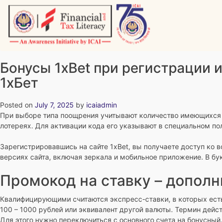
Skip
to
content
Vitiyagyan – ICAI [PWNED]
An ICAI Initiative
Бонусы 1xBet при регистрации и
1хБет
Posted on
July 7, 2025
by
icaiadmin
При выборе типа поощрения учитывают количество имеющихся б
лотереях. Для активации кода его указывают в специальном по
Зарегистрировавшись на сайте 1xBet, вы получаете доступ ко
версиях сайта, включая зеркала и мобильное приложение.
В бу
Промокод на ставку – дополн
Квалифицирующими считаются экспресс-ставки, в которых есть 
100 – 1000 рублей или эквивалент другой валюты. Термин дейс
Для этого нужно переключиться с основного счета на бонусный