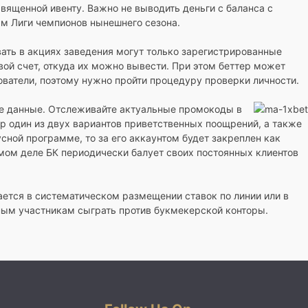
священной ивенту. Важно не выводить деньги с баланса с
ам Лиги чемпионов нынешнего сезона.
вать в акциях заведения могут только зарегистрированные
вой счет, откуда их можно вывести. При этом беттер может
ватели, поэтому нужно пройти процедуру проверки личности.
ые данные. Отслеживайте актуальные промокоды в
бор один из двух вариантов приветственных поощрений, а также
сной программе, то за его аккаунтом будет закреплен как
амом деле БК периодически балует своих постоянных клиентов
ается в систематическом размещении ставок по линии или в
ным участникам сыграть против букмекерской конторы.