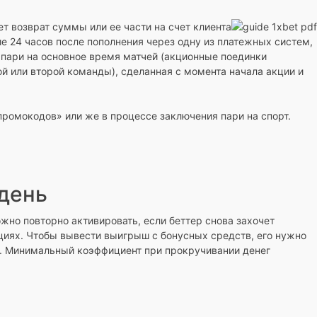
т возврат суммы или ее части на счет клиента
ие 24 часов после пополнения через одну из платежных систем,
 пари на основное время матчей (акционные поединки
й или второй команды), сделанная с момента начала акции и
ромокодов» или же в процессе заключения пари на спорт.
 день
жно повторно активировать, если беттер снова захочет
кциях. Чтобы вывести выигрыш с бонусных средств, его нужно
ех. Минимальный коэффициент при прокручивании денег