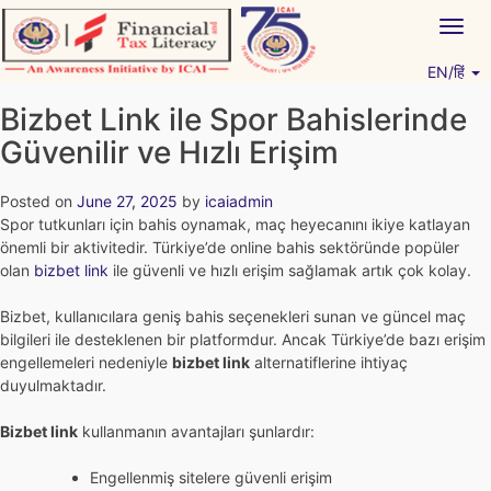
Skip
Togg
to
navig
content
EN/हिं
Vitiyagyan – ICAI [PWNED]
An ICAI Initiative
Bizbet Link ile Spor Bahislerinde
Güvenilir ve Hızlı Erişim
Posted on
June 27, 2025
by
icaiadmin
Spor tutkunları için bahis oynamak, maç heyecanını ikiye katlayan
önemli bir aktivitedir. Türkiye’de online bahis sektöründe popüler
olan
bizbet link
ile güvenli ve hızlı erişim sağlamak artık çok kolay.
Bizbet, kullanıcılara geniş bahis seçenekleri sunan ve güncel maç
bilgileri ile desteklenen bir platformdur. Ancak Türkiye’de bazı erişim
engellemeleri nedeniyle
bizbet link
alternatiflerine ihtiyaç
duyulmaktadır.
Bizbet link
kullanmanın avantajları şunlardır:
Engellenmiş sitelere güvenli erişim