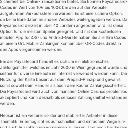
Sicherheit bei Online-Transaktionen bietet. Sie können Paysafecard-
Codes im Wert von 10€ bis 100€ bei den auf der Website
aufgeführten Verkaufsstellen erwerben. Es ist eine sichere Option,
da keine Bankdaten an andere Websites weitergegeben werden. Da
Paysafecard derzeit in über 40 Ländern angeboten wird, ist diese
Option für die meisten Spieler geeignet. Und mit der kostenlosen
mobilen App für iOS- und Android-Geräte haben Sie alle Ihre Codes
an einem Ort. Mobile Zahlungen können über QR-Codes direkt in
den Apps vorgenommen werden.
Bei der Paysafecard handelt es sich um ein elektronisches
Zahlungsmittel, welches im Jahr 2000 in Wien gegründet wurde und
seither für diverse Einkäufe im Internet verwendet werden kann. Die
Nutzung der Karte basiert auf dem Prepaid-Prinzip und gewährt
somit sowohl dem Händler als auch dem Käufer Zahlungssicherheit.
Die Paysafecard wird auch von manchen Online Casinos problemlos
akzeptiert und kann deshalb als seriöses Zahlungsmittel verstanden
werden.
Neosurf ist ein weiterer solider und etablierter Anbieter in dieser
Thematik. Er ermöglicht es auf schnellem und einfachem Wege Ein-
und auch Auszahlungen vornehmen zu lassen. Und auch bei diesem