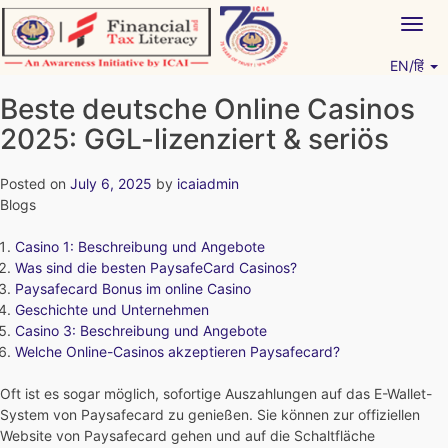
Skip
Togg
to
navig
content
EN/हिं
Vitiyagyan – ICAI [PWNED]
An ICAI Initiative
Beste deutsche Online Casinos
2025: GGL-lizenziert & seriös
Posted on
July 6, 2025
by
icaiadmin
Blogs
Casino 1: Beschreibung und Angebote
Was sind die besten PaysafeCard Casinos?
Paysafecard Bonus im online Casino
Geschichte und Unternehmen
Casino 3: Beschreibung und Angebote
Welche Online-Casinos akzeptieren Paysafecard?
Oft ist es sogar möglich, sofortige Auszahlungen auf das E-Wallet-
System von Paysafecard zu genießen. Sie können zur offiziellen
Website von Paysafecard gehen und auf die Schaltfläche