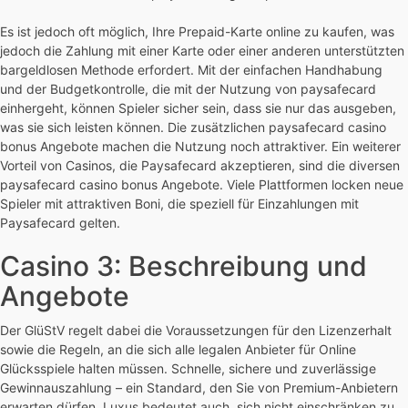
Es ist jedoch oft möglich, Ihre Prepaid-Karte online zu kaufen, was
jedoch die Zahlung mit einer Karte oder einer anderen unterstützten
bargeldlosen Methode erfordert. Mit der einfachen Handhabung
und der Budgetkontrolle, die mit der Nutzung von paysafecard
einhergeht, können Spieler sicher sein, dass sie nur das ausgeben,
was sie sich leisten können. Die zusätzlichen paysafecard casino
bonus Angebote machen die Nutzung noch attraktiver. Ein weiterer
Vorteil von Casinos, die Paysafecard akzeptieren, sind die diversen
paysafecard casino bonus Angebote. Viele Plattformen locken neue
Spieler mit attraktiven Boni, die speziell für Einzahlungen mit
Paysafecard gelten.
Casino 3: Beschreibung und
Angebote
Der GlüStV regelt dabei die Voraussetzungen für den Lizenzerhalt
sowie die Regeln, an die sich alle legalen Anbieter für Online
Glücksspiele halten müssen. Schnelle, sichere und zuverlässige
Gewinnauszahlung – ein Standard, den Sie von Premium-Anbietern
erwarten dürfen. Luxus bedeutet auch, sich nicht einschränken zu