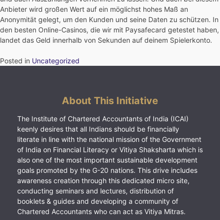
Anbieter wird großen Wert auf ein möglichst hohes Maß an
Anonymität gelegt, um den Kunden und seine Daten zu schützen. In
den besten Online-Casinos, die wir mit Paysafecard getestet haben,
landet das Geld innerhalb von Sekunden auf deinem Spielerkonto.
Posted in
Uncategorized
About This Initiative
The Institute of Chartered Accountants of India (ICAI)
keenly desires that all Indians should be financially
literate in line with the national mission of the Government
of India on Financial Literacy or Vitiya Shaksharta which is
also one of the most important sustainable development
goals promoted by the G-20 nations. This drive includes
awareness creation through this dedicated micro site,
conducting seminars and lectures, distribution of
booklets & guides and developing a community of
Chartered Accountants who can act as Vitiya Mitras.