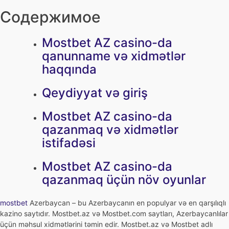
Содержимое
Mostbet AZ casino-da
qanunname və xidmətlər
haqqında
Qeydiyyat və giriş
Mostbet AZ casino-da
qazanmaq və xidmətlər
istifadəsi
Mostbet AZ casino-da
qazanmaq üçün növ oyunlar
mostbet
Azerbaycan – bu Azerbaycanın en populyar və en qarşılıqlı
kazino saytıdır. Mostbet.az və Mostbet.com saytları, Azerbaycanlılar
üçün məhsul xidmətlərini təmin edir. Mostbet.az və Mostbet adlı