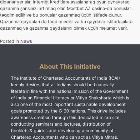
digərlər yer alır. Internet kreditlərə əsaslanaraq oyun oynayaraq
qazanma şansınızı artırmaq olar. Mostbet AZ casino-da bonuslar
təqdim edilir və bu bonuslar qazanmaq üçün istifadə olunur.
Qazanma qaydaları də təqdim edilir və bu qaydalar istifadəçilərə
qazanmaq və qazanma qaydalarını bilmək üçün məlumat verir.
Posted in
News
About This Initiative
The Institute of Chartered Accountants of India (ICAI)
keenly desires that all Indians should be financially
literate in line with the national mission of the Government
of India on Financial Literacy or Vitiya Shaksharta which is
also one of the most important sustainable development
goals promoted by the G-20 nations. This drive includes
awareness creation through this dedicated micro site,
conducting seminars and lectures, distribution of
booklets & guides and developing a community of
Chartered Accountants who can act as Vitiya Mitras.