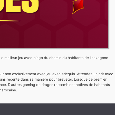
. Le meilleur jeu avec bingo du chemin du habitants de l’hexagone
t sur non exclusivement avec jeu avec arlequin. Attendez un crit avec
 moins récente dans sa manière pour breveter. Lorsque ce premier
ance. D’autres gaming de tirages ressemblent actives de habitants
 marocaine.