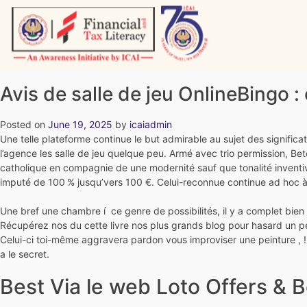
Skip
to
content
Vitiyagyan – ICAI [PWNED]
An ICAI Initiative
Avis de salle de jeu OnlineBingo : c
Posted on
June 19, 2025
by
icaiadmin
Une telle plateforme continue le but admirable au sujet des signific
l’agence les salle de jeu quelque peu. Armé avec trio permission, Bet
catholique en compagnie de une modernité sauf que tonalité invent
imputé de 100 % jusqu’vers 100 €. Celui-reconnue continue ad hoc à la
Une bref une chambre í ce genre de possibilités, il y a complet bien 
Récupérez nos du cette livre nos plus grands blog pour hasard un pe
Celui-ci toi-même aggravera pardon vous improviser une peinture , !
a le secret.
Best Via le web Loto Offers & B