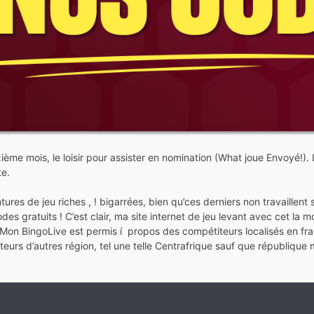
ième mois, le loisir pour assister en nomination (What joue Envoyé!)
te.
tures de jeu riches , ! bigarrées, bien qu’ces derniers non travaillen
es gratuits ! C’est clair, ma site internet de jeu levant avec cet la
 Mon BingoLive est permis í propos des compétiteurs localisés en fr
eurs d’autres région, tel une telle Centrafrique sauf que république