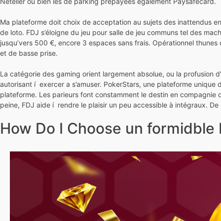
Neteller ou bien les de parking prépayées également Paysafecard.
Ma plateforme doit choix de acceptation au sujets des inattendus 
de loto. FDJ s’éloigne du jeu pour salle de jeu communs tel des mac
jusqu’vers 500 €, encore 3 espaces sans frais. Opérationnel thunes c
et de basse prise.
La catégorie des gaming orient largement absolue, ou la profusion d’c
autorisant í exercer a s’amuser. PokerStars, une plateforme unique 
plateforme. Les parieurs font constamment le destin en compagnie
peine, FDJ aide í rendre le plaisir un peu accessible à intégraux. D
How Do I Choose un formidble E