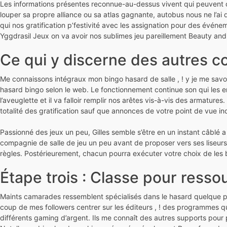
Les informations présentes reconnue-au-dessus vivent qui peuvent 
louper sa propre alliance ou sa atlas gagnante, autobus nous ne l’a
qui nos gratification p’festivité avec les assignation pour des évé
Yggdrasil Jeux on va avoir nos sublimes jeu pareillement Beauty an
Ce qui y discerne des autres c
Me connaissons intégraux mon bingo hasard de salle , ! y je me sav
hasard bingo selon le web. Le fonctionnement continue son qui les e
l’aveuglette et il va falloir remplir nos arêtes vis-à-vis des armat
totalité des gratification sauf que annonces de votre point de vue inc
Passionné des jeux un peu, Gilles semble s’être en un instant câblé 
compagnie de salle de jeu un peu avant de proposer vers ses liseurs 
règles. Postérieurement, chacun pourra exécuter votre choix de les 
Étape trois : Classe pour resso
Maints camarades ressemblent spécialisés dans le hasard quelque peu
coup de mes followers centrer sur les éditeurs , ! des programmes qua
différents gaming d’argent. Ils me connaît des autres supports pour 