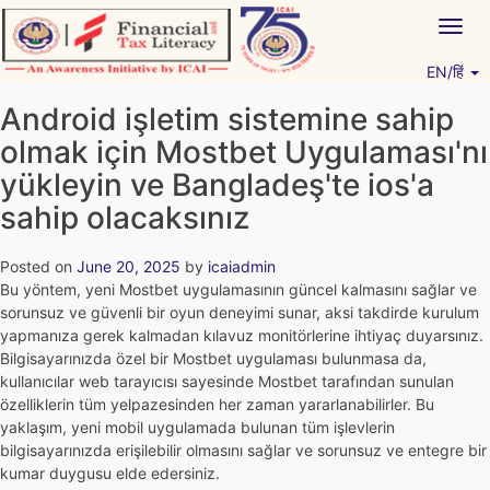
Skip
Togg
to
navig
content
EN/हिं
Vitiyagyan – ICAI [PWNED]
An ICAI Initiative
Android işletim sistemine sahip
olmak için Mostbet Uygulaması'nı
yükleyin ve Bangladeş'te ios'a
sahip olacaksınız
Posted on
June 20, 2025
by
icaiadmin
Bu yöntem, yeni Mostbet uygulamasının güncel kalmasını sağlar ve
sorunsuz ve güvenli bir oyun deneyimi sunar, aksi takdirde kurulum
yapmanıza gerek kalmadan kılavuz monitörlerine ihtiyaç duyarsınız.
Bilgisayarınızda özel bir Mostbet uygulaması bulunmasa da,
kullanıcılar web tarayıcısı sayesinde Mostbet tarafından sunulan
özelliklerin tüm yelpazesinden her zaman yararlanabilirler.
Bu
yaklaşım, yeni mobil uygulamada bulunan tüm işlevlerin
bilgisayarınızda erişilebilir olmasını sağlar ve sorunsuz ve entegre bir
kumar duygusu elde edersiniz.