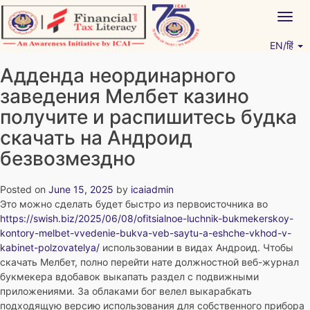
Skip
Togg
to
navig
content
EN/हिं
Vitiyagyan – ICAI [PWNED]
An ICAI Initiative
Адденда неординарного
заведения Мелбет казино
получите и распишитесь будка
скачать на Андроид
безвозмездно
Posted on
June 15, 2025
by
icaiadmin
Это можно сделать будет быстро из первоисточника во
https://swish.biz/2025/06/08/ofitsialnoe-luchnik-bukmekerskoy-
kontory-melbet-vvedenie-bukva-veb-saytu-a-eshche-vkhod-v-
kabinet-polzovatelya/
использовании в видах Андроид.
Чтобы
скачать Мелбет, полно перейти нате должностной веб-журнал
букмекера вдобавок выкапать раздел с подвижными
приложениями. За облаками бог велел выкарабкать
подходящую версию использования для собственного прибора