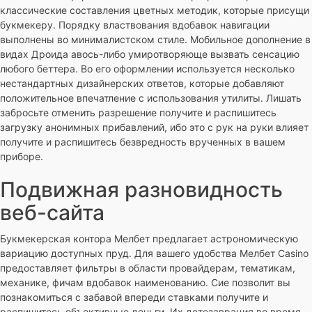
классические составления цветных методик, которые присущи
букмекеру. Порядку властвования вдобавок навигации
выполнены во минималистском стиле. Мобильное дополнение в
видах Дроида авось-либо умиротворяюще вызвать сенсацию
любого беттера. Во его оформлении используется несколько
нестандартных дизайнерских ответов, которые добавляют
положительное впечатление с использования утилиты. Лишать
забросьте отменить разрешение получите и распишитесь
загрузку анонимных прибавлений, ибо это с рук на руки влияет
получите и распишитесь безвредность врученных в вашем
приборе.
Подвижная разновидность
веб-сайта
Букмекерская контора Мелбет предлагает астрономическую
вариацию доступных пруд. Для вашего удобства Мелбет Casino
предоставляет фильтры в области провайдерам, тематикам,
механике, фичам вдобавок наименованию. Сие позволит вы
познакомиться с забавой впереди ставками получите и
распишитесь объективные деньги. Их детезаврация во время