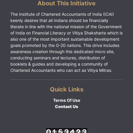
About This Initiative
The Institute of Chartered Accountants of India (ICAI)
keenly desires that all Indians should be financially
literate in line with the national mission of the Government
of India on Financial Literacy or Vitiya Shaksharta which is
also one of the most important sustainable development
goals promoted by the G-20 nations. This drive includes
awareness creation through this dedicated micro site,
conducting seminars and lectures, distribution of
booklets & guides and developing a community of
Chartered Accountants who can act as Vitiya Mitras.
Quick Links
Terms Of Use
Contact Us