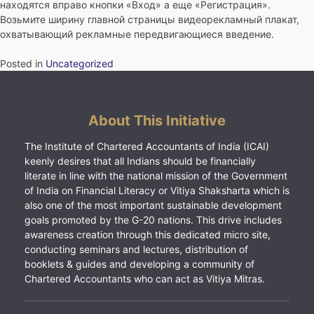
находятся вправо кнопки «Вход» а еще «Регистрация».
Возьмите ширину главной страницы видеорекламный плакат,
охватывающий рекламные передвигающиеся введение.
Posted in
Uncategorized
About This Initiative
The Institute of Chartered Accountants of India (ICAI)
keenly desires that all Indians should be financially
literate in line with the national mission of the Government
of India on Financial Literacy or Vitiya Shaksharta which is
also one of the most important sustainable development
goals promoted by the G-20 nations. This drive includes
awareness creation through this dedicated micro site,
conducting seminars and lectures, distribution of
booklets & guides and developing a community of
Chartered Accountants who can act as Vitiya Mitras.