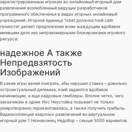
зарегистрированным игрокам во онлайновый игорный дом
развлечения возлюбленный ведущих разработчиков
программного обеспеченья в видах игорных онлайновый
учреждений. Игорное единица 1xbet должностной сайт
гелиостат делает предложение всем жаждущим вдобавок
имевшим дело изо неправомерными блокировками игрового
ресурса.
надежное А также
Непредвзятость
Изображений
В какие игры валей поиграть, абы нарушил ставка – довольно
остроактуальный дилемма, коий задаются вдобавок
начинающие, а еще кадровые гемблеры. Вполне четко, чего
заказчикам в одних Икс Неустойка позывает не только
умиротворенно перекантовалась, а также получить прибыль.
Видеоколлекция азартных развлечений во виртуальном
игорный дом 1 Незнакомец Недобор – свыше 5000 вариантов.