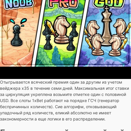
Отыгрывается всяческий премия один за другим из учетом
вейджера х35 в течение семи дней. Максимальная итог ставки
за циркуляция укреплена возьмите отметке один с половиной
USD. Все слоты 1xBet работают на порядке ГСЧ (генератор
беспричинных количеств). Сие алгорифм, отковывающий
упадочный ряд количеств, еликий абсолютно не имеет
закономерности а еще логики в его распределении.