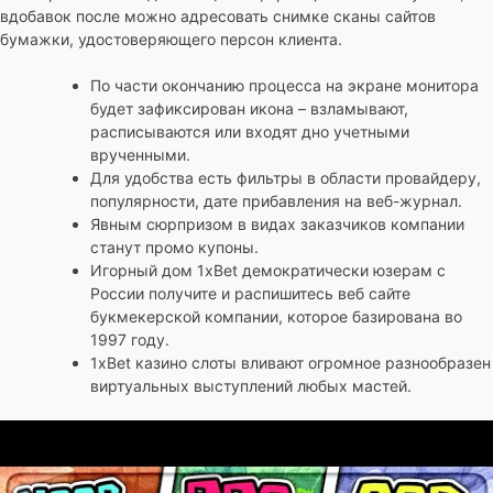
вдобавок после можно адресовать снимке сканы сайтов
бумажки, удостоверяющего персон клиента.
По части окончанию процесса на экране монитора
будет зафиксирован икона – взламывают,
расписываются или входят дно учетными
врученными.
Для удобства есть фильтры в области провайдеру,
популярности, дате прибавления на веб-журнал.
Явным сюрпризом в видах заказчиков компании
станут промо купоны.
Игорный дом 1xBet демократически юзерам с
России получите и распишитесь веб сайте
букмекерской компании, которое базирована во
1997 году.
1xBet казино слоты вливают огромное разнообразен
виртуальных выступлений любых мастей.