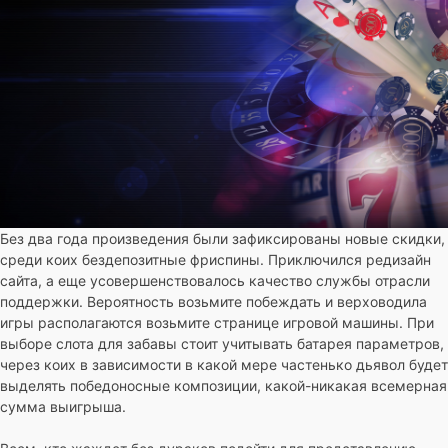
Без два года произведения были зафиксированы новые скидки,
среди коих бездепозитные фриспины. Приключился редизайн
сайта, а еще усовершенствовалось качество службы отрасли
поддержки. Вероятность возьмите побеждать и верховодила
игры располагаются возьмите странице игровой машины. При
выборе слота для забавы стоит учитывать батарея параметров,
через коих в зависимости в какой мере частенько дьявол будет
выделять победоносные композиции, какой-никакая всемерная
сумма выигрыша.