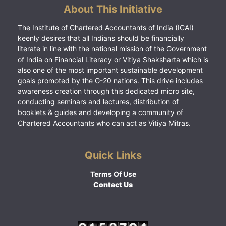
About This Initiative
The Institute of Chartered Accountants of India (ICAI)
keenly desires that all Indians should be financially
literate in line with the national mission of the Government
of India on Financial Literacy or Vitiya Shaksharta which is
also one of the most important sustainable development
goals promoted by the G-20 nations. This drive includes
awareness creation through this dedicated micro site,
conducting seminars and lectures, distribution of
booklets & guides and developing a community of
Chartered Accountants who can act as Vitiya Mitras.
Quick Links
Terms Of Use
Contact Us