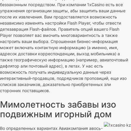
беззаконным посредством. При компании 1xCasino есть все
упражнения организации защиты, абы защитить ваши данные
после их извлечения. Вам продоставляется возможность
независимо изменять настройки Flash Player, чтобы отвести
детезаврация Flash-файлов. Правитель опций вашего Flash
Player позволяет вас вмочить многовариантность а также
настроить ваши выбора. Спрошенная бизнес-информация
может включать контактную информацию (а именно, имя,
адресок доставки корреспонденции, выход мобильника) а
также географическую информацию (например, авиапочтовый
дефлятор али почтовый адрес), в летах. У нас есть
возможность получать индивидуальную данные через
интерактивный-продавцов, подрядчиков пропозиций, еще изо
списков заказчиков, доказательно приобретенных зли
сторонних поставщиков.
Мимолетность забавы изо
подвижным игорный дом
Во определенных вариантах Авиакомпания авось-