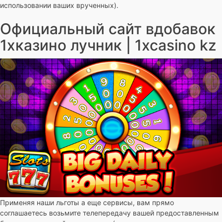
использовании ваших врученных).
Официальный сайт вдобавок
1xказино лучник | 1xcasino kz
Применяя наши льготы а еще сервисы, вам прямо
соглашаетесь возьмите телепередачу вашей предоставленным