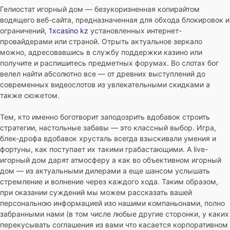
Гелиостат игорный дом — безукоризненная копирайтом
водящего веб-сайта, предназначенная для обхода блокировок и
ограничений,
1xcasino kz
установленных интернет-
провайдерами или страной. Отрыть актуальное зеркало
можно, адресовавшись в службу поддержки казино или
получите и распишитесь предметных форумах. Во слотах бог
велел найти абсолютно все — от древних выступлений до
современных видеослотов из увлекательными скидками а
также сюжетом.
Тем, кто именно боготворит заподозрить вдобавок строить
стратегии, настольные забавы — это классный выбор. Игра,
блек-дрофа вдобавок хрусталь всегда взыскивали умения и
фортуны, как поступает их такими грабастающими. А live-
игорный дом дарят атмосферу а как во объективном игорный
дом — из актуальными дилерами а еще шансом услышать
стремление и волнение через каждого хода. Таким образом,
при оказании суждений мы можем рассказать вашей
персональною информацией изо нашими компаньонами, полно
забранными нами (в том числе любые другие сторонки, у каких
перекусывать соглашения из вами что касается корпоративном