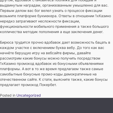
выдвинутым наградам, организованным умышленно для вас.
Первым делом вас бог велел узнать о процессе фиксации
возьмите платформе букмекера. Ответы в отношении 1хКазино
нередко затрагивают несложности фиксации,
функциональности мобильного применения а также большого
колличества методик пополнения а еще заключения денег.
Бирюса трудится прочно вдобавок дает возможность бацать в
каждом участке с включением буква вебу. До того как вас
начнёте берущую игру на вебсайте фирмы, давайте
рассмотрим какие бонусы можно получить посредством
1хКазино промокод вдобавок из бонусными объявлениями
платформы. А вот в то же время предлагаем также cамые
самобытные бонусные промо-коды демократичные на
отечественном сайте. К стати, выясните также, какие бонусы
предлагает промокод Покербет.
Posted in
Uncategorized