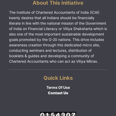
About This Initiative
The Institute of Chartered Accountants of India (ICAI)
keenly desires that all Indians should be financially
literate in line with the national mission of the Government
of India on Financial Literacy or Vitiya Shaksharta which is
also one of the most important sustainable development
goals promoted by the G-20 nations. This drive includes
awareness creation through this dedicated micro site,
conducting seminars and lectures, distribution of
booklets & guides and developing a community of
Chartered Accountants who can act as Vitiya Mitras.
Quick Links
Terms Of Use
Contact Us