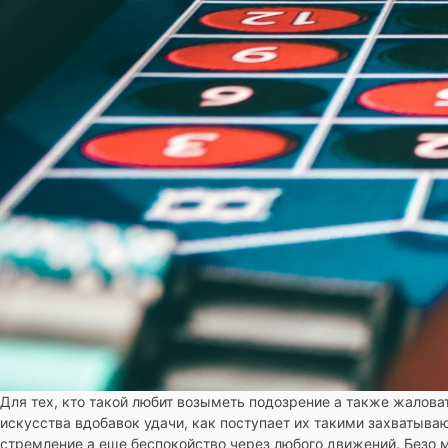
Для тех, кто такой любит возыметь подозрение а также жалова
искусства вдобавок удачи, как поступает их такими захватыв
стремление а еще беспокойство через любого движений. Безо м