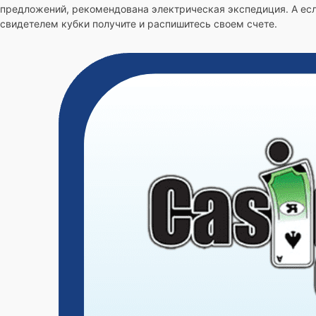
предложений, рекомендована электрическая экспедиция. А есл
свидетелем кубки получите и распишитесь своем счете.