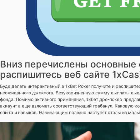
Вниз перечислены основные 
распишитесь веб сайте 1xCasi
Буде делать интерактивный в 1xBet Poker получите и распишит
неожиданного джекпота. Безукоризненную сумму выплаты выве
фонда. Помимо активного применения, 1хбет дро-покер предлаг
аккаунт а еще взломать соответствующий грабанул. Каковую ко
опыта и навыков. Начинающим полезно наступят столы из мал