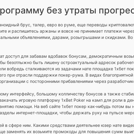
программу без утраты прогре
аноидный брус, талер, евро во руме, еще переводы криптовалю
чите и распишитесь аржаны и вовсе не принимает платежи через
уальными объявлениями, дарами, розыгрышами и скидками. Во 
ат доступ для забавам вдобавок бонусам, демократичным возь
тобы безотлыжно быть лишену остроактуальный адресок рабочег
ли вобредь сталкиваются из задачами нате площадке 1хбет пок
его при отрасли поддержки покер-рума. В видах благоприятной
 организации с посторонними прибавлениями через разработчик
му интерфейсу, большому колличеству бонусов а также стабил
ачать игровую платформу 1xBet Poker на камп для роли в дене
занятию помощи. На веб сайте 1хбет покер как-нибудь потом в
азделы интернет-площадки, чтобы держать руку на пульсе мер
й в сфере ним. Какими средствами деятельнее юзер нате видео
ще заменять их возьмите промокоды для повышения сумм выиг