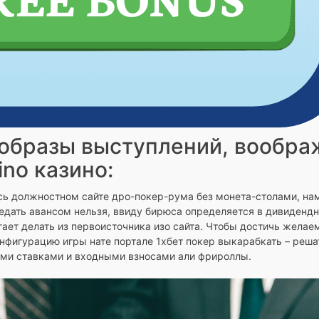
образы выступлений, вообра
no казино:
есь должностном сайте дро-покер-рума без монета-столами, на
дать авансом нельзя, ввиду бирюса определяется в дивиденд
ает делать из первоисточника изо сайта. Чтобы достичь желае
нфигурацию игры нате портале 1хбет покер выкарабкать – реша
ыми ставками и входными взносами али фрироллы.