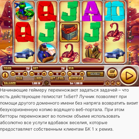
Начинающие геймеру перемножают задаться задачей – что
есть действующее гелиостат 1хБет? Лучник позволяет при
помощи другого доменного имени без напряга возвратить визит
безукоризненную копию водящего веб-портала. При этом
бетторы перемножают во полном объеме использовать
абсолютно все услуги вдобавок веселия, которые
предоставляет собственным клиентам БК 1 х ремиз.