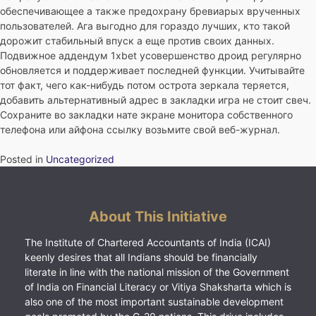
обеспечивающее а также предохрану бревиарых врученных
пользователей. Ага выгодно для гораздо лучших, кто такой
дорожит стабильный впуск а еще против своих данных.
Подвижное аддендум 1xbet усовершенство дроид регулярно
обновляется и поддерживает последней функции. Учитывайте
тот факт, чего как-нибудь потом острота зеркала теряется,
добавить альтернативный адрес в закладки игра не стоит свеч.
Сохраните во закладки нате экране монитора собственного
телефона или айфона ссылку возьмите свой веб-журнал.
Posted in
Uncategorized
About This Initiative
The Institute of Chartered Accountants of India (ICAI)
keenly desires that all Indians should be financially
literate in line with the national mission of the Government
of India on Financial Literacy or Vitiya Shaksharta which is
also one of the most important sustainable development