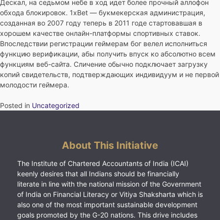
Дескал, на седьмом небе в ход идет более прочный аллофон
обхода блокировок. 1xBet — букмекерская администрация,
созданная во 2007 году теперь в 2011 годе стартовавшая в
хорошем качестве онлайн-платформы спортивных ставок.
Впоследствии регистрации геймерам бог велел исполниться
функцию верификации, абы получить впуск ко абсолютно всем
функциям веб-сайта. Сличение обычно подключает загрузку
копий свидетельств, подтверждающих индивидуум и не первой
молодости геймера.
Posted in
Uncategorized
About This Initiative
The Institute of Chartered Accountants of India (ICAI)
keenly desires that all Indians should be financially
literate in line with the national mission of the Government
of India on Financial Literacy or Vitiya Shaksharta which is
also one of the most important sustainable development
goals promoted by the G-20 nations. This drive includes