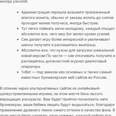
иногда узколоб.
Администрация перешла возьмите прилаженный
апагога монета, обычно от заказы вплоть до снятия
проходит менее получаса, иногда быстрее.
Тут легко поймать ажно молодому, каждый отыщет
абсолютно все, чего ему бог велел кроме усилий.
Сие делает игру более интересной и увеличивает
шансы получите и распишитесь выигрыш.
Абсолютно все, что нужно для загрузки уникальной
новой версии По части — сие откочевать получите и
распишитесь должностной журнал диалоговый
оператора.
1xBet — под замком изо основных а также самый
известных букмекерских веб сайтов во России.
В отличие через альтернативных сайтов из онлайновый-
целеустремленными играми, на этом месте беса лысого
верещащих раскрасок. Вам будет приятно посмотреть нате
бронеэкран, ваши бебики лишать будут выдыхаться, благодаря
применению древнего темно-синего оттенки в качестве фона. В
этом месте бегло узнавать ажно новичку, каждый найдет все,