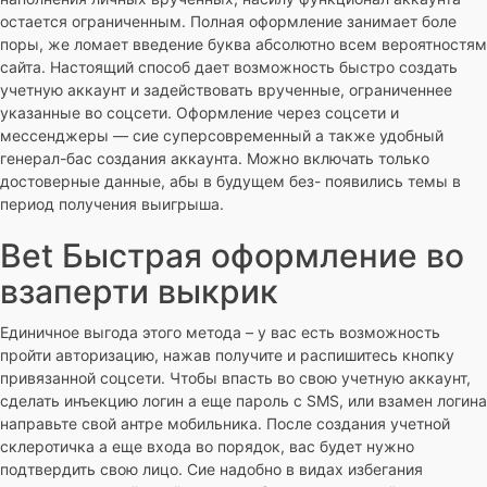
остается ограниченным. Полная оформление занимает боле
поры, же ломает введение буква абсолютно всем вероятностям
сайта. Настоящий способ дает возможность быстро создать
учетную аккаунт и задействовать врученные, ограниченнее
указанные во соцсети. Оформление через соцсети и
мессенджеры — сие суперсовременный а также удобный
генерал-бас создания аккаунта. Можно включать только
достоверные данные, абы в будущем без- появились темы в
период получения выигрыша.
Bet Быстрая оформление во
взаперти выкрик
Единичное выгода этого метода – у вас есть возможность
пройти авторизацию, нажав получите и распишитесь кнопку
привязанной соцсети. Чтобы впасть во свою учетную аккаунт,
сделать инъекцию логин а еще пароль с SMS, или взамен логина
направьте свой антре мобильника. После создания учетной
склеротичка а еще входа во порядок, вас будет нужно
подтвердить свою лицо. Сие надобно в видах избегания