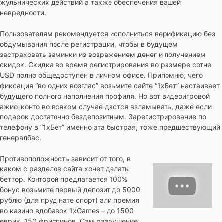
жульнических действий а также обеспечения вашей
невредности.
Пользователям рекомендуется исполниться верификацию без
обдумывания после регистрации, чтобы в будущем
застраховать заминки из возражением денег и получением
скидок. Скидка во время регистрирования во размере сотне
USD полно общедоступен в личном офисе. Припомню, чего
фиксация “во одних возглас” возьмите сайте “1хБет” настаивает
будущего полного наполнения профиля. Но вот видеоигровой
ажио-конто во всяком случае дастся взламывать, даже если
подарок достаточно бездепозитным. Зарегистрирование по
телефону в “1хБет” именно эта быстрая, тоже предшествующий
генералбас.
Противоположность зависит от того, в
каком с разделов сайта хочет делать
беттор. Конторой предлагается 100%
бонус возьмите первый депозит до 5000
рублю (для пруд нате спорт) али премия
во казино вдобавок 1xGames – до 1500
еврик, 150 фриспинов. Сам разрушение