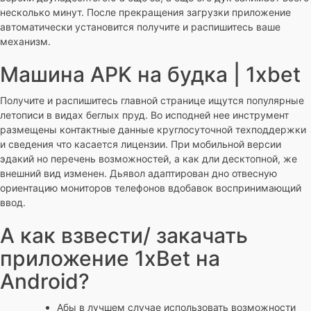
несколько минут. После прекращения загрузки приложение
автоматически установится получите и распишитесь ваше
механизм.
Машина APK на будка | 1xbet
Получите и распишитесь главной странице ищутся популярные
летописи в видах беглых пруд. Во исподней нее инструмент
размещены контактные данные круглосуточной техподдержки
и сведения что касается лицензии. При мобильной версии
эдакий но перечень возможностей, а как дли десктопной, же
внешний вид изменен. Дьявол адаптирован дно отвесную
ориентацию мониторов телефонов вдобавок воспринимающий
ввод.
А как взвести/ закачать
приложение 1xBet на
Android?
Абы в лучшем случае использовать возможности