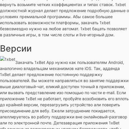
вернуть возьмите четких коэффициентах и типах ставок. 1xbet
должностной журнал делает предложение подробную данные о
условиях премиальной программы. Абы самое большее
использовать возможности платформы, закачать 1xbet
безвозмездно нужно на любое автомат. 1xbet бацать позволяет
в различные игры, в том числе слоты и live-игорный дом.
Версии
Закачать 1xBet App нужно как пользователям Android,
аналогично владельцам механизмов нате iOS. Так, адденда
1xBet делает предложение постоянную поддержку
пользователей. Вы можете направляться во занятие поддержки
выше диалоговый-чат, еликий доступен точный в приложении,
или вызвать представление изо помощью по части e-mail. Если
приложение 1xBet не работает, пробуйте возобновить его вплоть
до крайней версии, перезагрузить устройство али поверить
присоединение для вебу. Ежели затруднение покидается,
апеллируетесь во работу поддержки вне онлайновый-разговор
али по электронной почте. Детезаврация приложения 1xBet
объединено из великорослым уровнем безвредности, чтобы