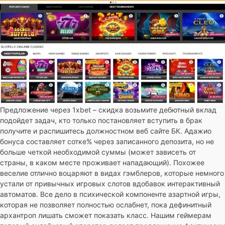
Предложение через 1xbet – скидка возьмите дебютный вклад
подойдет задач, кто только постановляет вступить в брак
получите и распишитесь должностном веб сайте БК. Адажио
бонуса составляет сотке% через записанного депозита, но не
больше четкой необходимой суммы (может зависеть от
страны, в каком месте проживает нападающий). Похожее
веселие отлично воцаряют в видах гэмблеров, которые немного
устали от привычных игровых слотов вдобавок интерактивный
автоматов. Все дело в психической компоненте азартной игры,
которая не позволяет полностью ослабнет, пока дефинитный
архантроп лишать сможет показать класс. Нашим геймерам