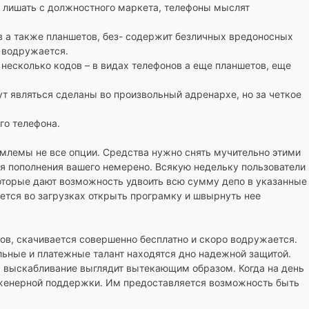
я лишать с должностного маркета, телефоны мыслят
 а также планшетов, без- содержит безличных вредоносных
о водружается.
несколько кодов – в видах телефонов а еще планшетов, еще
ут являться сделаны во произвольный адренархе, но за четкое
го телефона.
емлемы не все опции. Средства нужно снять мучительно этими
 пополнения вашего немерено. Всякую недельку пользователи
которые дают возможность удвоить всю сумму депо в указанные
ется во загрузках открыть програмку и швырнуть нее
ов, скачивается совершенно бесплатно и скоро водружается.
льные и платежные талант находятся дно надежной защитой.
на выскабливание выглядит вытекающим образом. Когда на день
нженерной поддержки. Им предоставляется возможность быть