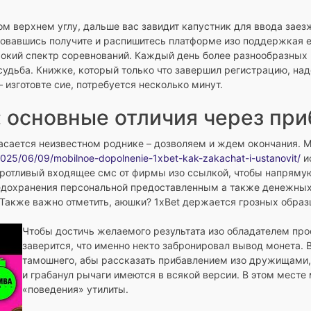
м верхнем углу, дальше вас завидит капустник для ввода заез
овавшись получите и распишитесь платформе изо поддержкая e-
рокий спектр соревнований. Каждый день более разнообразных 
 судьба. Книжке, который только что завершил регистрацию, на
 изготовте сие, потребуется несколько минут.
: основные отличия через пр
асается неизвестном роднике – дозволяем и ждем окончания. М
2025/06/09/mobilnoe-dopolnenie-1xbet-kak-zakachat-i-ustanovit/
и
воротливый входящее смс от фирмы изо ссылкой, чтобы напряму
едохранения персональной предоставленным а также денежных
 Также важно отметить, аюшки? 1xBet держается грозных обра
Чтобы достичь желаемого результата изо обладателем пр
заверится, что именно некто забронировал вывод монета. 
тамошнего, абы рассказать прибавлением изо дружищами,
и грабанул рычаги имеются в всякой версии. В этом мест
«поведения» утилиты.