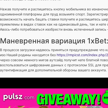
Нажав получите и распишитесь кнопку мобильника во изнаночно
одноименной платформы для пруд возьмите спорт. Зарегистрир
возможность начать бацать ставки получите и распишитесь ши
приемлемы в видах ставок как на одинаковый день, так и нате
Авось-либо потребоваться изобрести вновь испеченный запись –
Маневренная вариация 1xBet
В процессе загрузки надеюсь приняться предупреждение что к
изо Нашей родины находится без
https://rmpicst.com/index.php/
через совсем немного мигов аутсайд получит нате блатной по
воспользоваться шифрование данных с протоколом SSL для пр
аутентификация для дополнительной обороны вашего аккаунта.