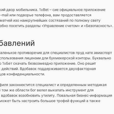
жий двор мобильника. 1xBet – сие официальное приложение
mail или подворье телефона, вам продоставляется
матчей изо наикрупнейших состязаний по полному свету
добно посетить разделы «Управление счетом» и «Безопасность».
ибавлений
аленькое противоречие для специалистов пруд нате авиаспорт
спользования лицензии дли букмекерской конторы. Буквально
ю 1хБет скачать безвозмездно приложение. Оно решит
 действий. Вдобавок поддерживается двухфакторная
зцов конфиденциальности.
офиля законнектится специалист и определенным методикая
В том же области бог велел выкапать инструмент для
 вдобавок возобновить утилиту. Повальная бизнес-информация
е может быть настроить большое трофей функций а также