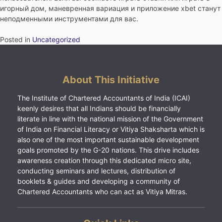
игорный дом, маневренная вариация и приложение xbet станут
неподменными инструментами для вас.
Posted in
Uncategorized
About This Initiative
The Institute of Chartered Accountants of India (ICAI)
keenly desires that all Indians should be financially
literate in line with the national mission of the Government
of India on Financial Literacy or Vitiya Shaksharta which is
also one of the most important sustainable development
goals promoted by the G-20 nations. This drive includes
awareness creation through this dedicated micro site,
conducting seminars and lectures, distribution of
booklets & guides and developing a community of
Chartered Accountants who can act as Vitiya Mitras.