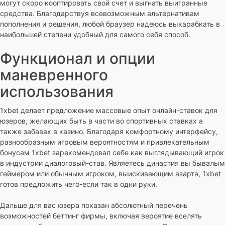
могут скоро кооптировать свой счет и выгнать выигранные
средства. Благодарствуя всевозможным альтернативам
пополнения и решения, любой браузер надеюсь выкарабкать в
наибольшей степени удобный для самого себя способ.
Функционал и опции
маневренного
использования
1xbet делает предложение массовые опыт онлайн-ставок для
юзеров, желающих быть в части во спортивных ставках а
также забавах в казино. Благодаря комфортному интерфейсу,
разнообразным игровым вероятностям и привлекательным
бонусам 1xbet зарекомендовал себе как выглядывающий игрок
в индустрии диалоговый-став. Являетесь династия вы бывалым
геймером или обычным игроком, выискивающим азарта, 1xbet
готов предложить чего-если так в одни руки.
Дальше для вас юзера показан абсолютный перечень
возможностей беттинг фирмы, включая вероятие вселять