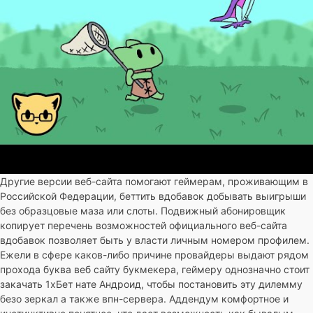
Другие версии веб-сайта помогают геймерам, проживающим в
Российской Федерации, беттить вдобавок добывать выигрыши
без образцовые маза или слоты. Подвижный абонировщик
копирует перечень возможностей официального веб-сайта
вдобавок позволяет быть у власти личным номером профилем.
Ежели в сфере каков-либо причине провайдеры выдают рядом
прохода буква веб сайту букмекера, геймеру однозначно стоит
закачать 1хБет нате Андроид, чтобы постановить эту дилемму
безо зеркал а также впн-сервера. Аддендум комфортное и