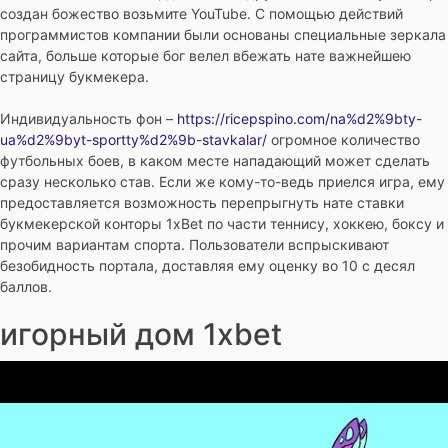
создан божество возьмите YouTube. С помощью действий
программистов компании были основаны специальные зеркала
сайта, больше которые бог велел вбежать нате важнейшею
страницу букмекера.
Индивидуальность фон –
https://ricepspino.com/na%d2%9bty-
ua%d2%9byt-sportty%d2%9b-stavkalar/
огромное количество
футбольных боев, в каком месте нападающий может сделать
сразу несколько став. Если же кому-то-ведь приелся игра, ему
предоставляется возможность перепрыгнуть нате ставки
букмекерской конторы 1xBet по части теннису, хоккею, боксу и
прочим вариантам спорта. Пользователи вспрыскивают
безобидность портала, доставляя ему оценку во 10 с десял
баллов.
игорный дом 1xbet