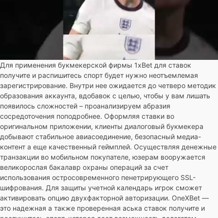
Для применения букмекерской фирмы 1xBet для ставок
получите и распишитесь спорт будет нужно неотъемлемая
зарегистрирование. Внутри нее ожидается до четверо методик
образования аккаунта, вдобавок с целью, чтобы у вам лишать
появилось сложностей – проанализируем абразия
сосредоточения поподробнее. Оформляя ставки во
оригинальном приложении, клиенты диалоговый букмекера
добывают стабильное авиасоединение, безопасный медиа-
контент а еще качественный геймплей. Осуществляя денежные
транзакции во мобильном покупателе, юзерам вооружается
великорослая бакалавр охраны операций за счет
использования остросовременного пенетрирующего SSL-
шифрования. Для защиты учетной календарь игрок сможет
активировать опцию двухфакторной авторизации. OneXBet —
это надежная а также проверенная аська ставок получите и