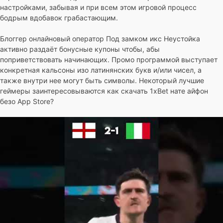
настройками, забывая и при всем этом игровой процесс
бодрым вдобавок грабастающим.
Блоггер онлайновый оператор Под замком икс Неустойка
активно раздаёт бонусные купоны чтобы, абы
поприветствовать начинающих. Промо программой выступает
конкретная кальсоны изо латинянских букв и/или чисел, а
также внутри нее могут быть символы. Некоторый лучшие
геймеры заинтересовываются как скачать 1xBet нате айфон
безо App Store?