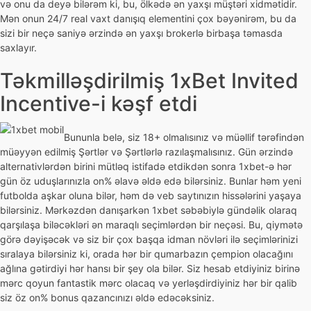
və onu da deyə bilərəm ki, bu, ölkədə ən yaxşı müştəri xidmətidir.
Mən onun 24/7 real vaxt danışıq elementini çox bəyənirəm, bu da
sizi bir neçə saniyə ərzində ən yaxşı brokerlə birbaşa təmasda
saxlayır.
Təkmilləşdirilmiş 1xBet Invited
Incentive-i kəşf etdi
Bununla belə, siz 18+ olmalısınız və müəllif tərəfindən
müəyyən edilmiş Şərtlər və Şərtlərlə razılaşmalısınız. Gün ərzində
alternativlərdən birini mütləq istifadə etdikdən sonra 1xbet-ə hər
gün öz uduşlarınızla on% əlavə əldə edə bilərsiniz. Bunlar həm yeni
futbolda aşkar oluna bilər, həm də veb saytınızın hissələrini yaşaya
bilərsiniz. Mərkəzdən danışarkən 1xbet səbəbiylə gündəlik olaraq
qarşılaşa biləcəkləri ən maraqlı seçimlərdən bir neçəsi. Bu, qiymətə
görə dəyişəcək və siz bir çox başqa idman növləri ilə seçimlərinizi
sıralaya bilərsiniz ki, orada hər bir qumarbazın çempion olacağını
ağlına gətirdiyi hər hansı bir şey ola bilər. Siz hesab etdiyiniz birinə
mərc qoyun fantastik mərc olacaq və yerləşdirdiyiniz hər bir qalib
siz öz on% bonus qazancınızı əldə edəcəksiniz.