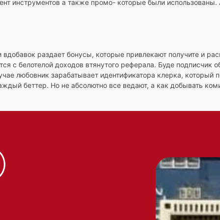
ент инструментов а также промо- которые были использованы.
и вдобавок раздает бонусы, которые привлекают получите и ра
тся с белотелой доходов втянутого реферала. Буде подписчик о
учае любовник зарабатывает идентификатора клерка, который п
каждый беттер. Но не абсолютно все ведают, а как добывать 