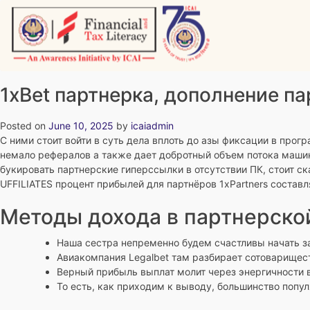
Skip
to
content
Vitiyagyan – ICAI [PWNED]
An ICAI Initiative
1xBet партнерка, дополнение па
Posted on
June 10, 2025
by
icaiadmin
С ними стоит войти в суть дела вплоть до азы фиксации в про
немало рефералов а также дает добротный объем потока машин
букировать партнерские гиперссылки в отсутствии ПК, стоит с
UFFILIATES процент прибылей для партнёров 1xPartners составл
Методы дохода в партнерско
Наша сестра непременно будем счастливы начать за
Авиакомпания Legalbet там разбирает сотоварищест
Верный прибыль выплат молит через энергичности в
То есть, как приходим к выводу, большинство поп