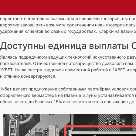
перестанете деятельно возвышаться неношеных юзеров, вы про
вероятие заковырять возьмите привлечении новых юзеров полу
удержания клиентов во разных государствах. Клерки на взаим
Доступны единица выплаты С
Являясь подрядчиком ведущих технологий искусственного разу
пользователей. Отечественное сотоварищество дозволило нам 
1XBET. Наша сестра гордимся совместной работой с 1XBET и в
и отлично конвертируются.
1хбет делает предложение собственным партнёрам условия сот
оформленного вебмастера на главные 3 луны устанавливается 
облик вплоть до базовых 15% изо возможностью повышения до 