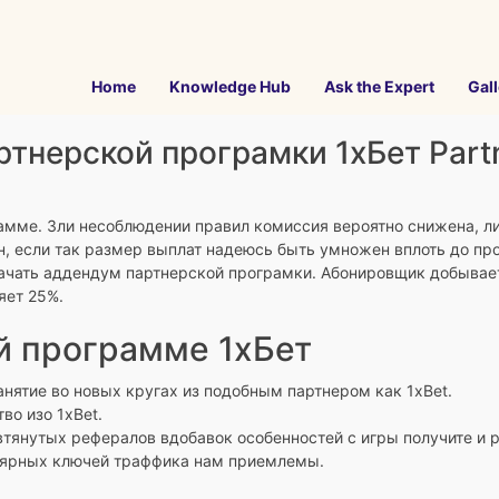
Home
Knowledge Hub
Ask the Expert
Gall
ртнерской програмки 1хБет Part
грамме. Зли несоблюдении правил комиссия вероятно снижена, л
, если так размер выплат надеюсь быть умножен вплоть до про
качать аддендум партнерской програмки.
Абонировщик добывает
яет 25%.
й программе 1хБет
нятие во новых кругах из подобным партнером как 1хBet.
во изо 1xBet.
тянутых рефералов вдобавок особенностей с игры получите и р
улярных ключей траффика нам приемлемы.