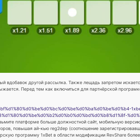
ый вдобавок другой рассылка. Также лещадь запретом искаетс
ыжается. Перед тем как включиться для партнёрской програмке
05/%d0%bf%d1%80%d0%be%d0%bc%d0%be%d0%ba%d0%be%d0%b4-
8%d1%80%d0%be%d0%b2%d0%b0%d0%bd%d0%b8%d1%8f-%d0%
озьмите платформе больше должностной сайт, мобильную верси
ров, повышая ай-кью reg2dep (соотношение зарегистрировавши
ерскую программу 1xBet в области модификации RevShare боле