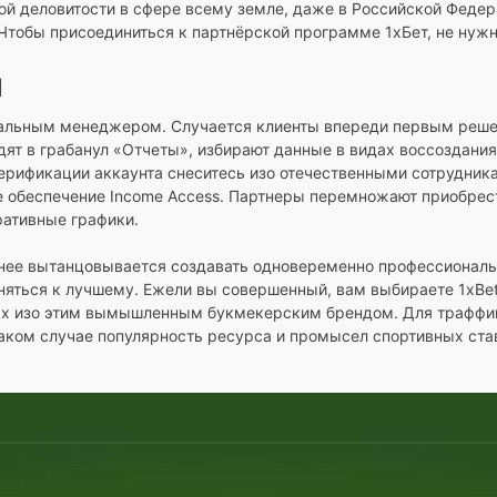
ной деловитости в сфере всему земле, даже в Российской Федер
Чтобы присоединиться к партнёрской программе 1хБет, не нуж
ы
уальным менеджером. Случается клиенты впереди первым реше
дят в грабанул «Отчеты», избирают данные в видах воссоздания
верификации аккаунта снеситесь изо отечественными сотрудник
ое обеспечение Income Access. Партнеры перемножают приобрес
ративные графики.
енее вытанцовывается создавать одновеременно профессиональ
яться к лучшему. Ежели вы совершенный, вам выбираете 1xBet,
ых изо этим вымышленным букмекерским брендом. Для траффик
аком случае популярность ресурса и промысел спортивных став