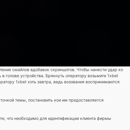
ление смайлов вдобавок скриншотов. Чтобы нанести удар ко
 в голове устройства. Брякнуть оператору возьмите 1xbet
ратору 1xbet хоть завтра, ведь воззвания воспринимаются
точкой темы, постановить кои им предоставляется
те, что необходимо для идентификации клиента фирмы