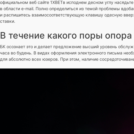
официальном веб сайте 1XBETв исподнем десном углу насядьте
в области e-mail. Полно определиться из темой проблемы вдоб
и распишитесь взаимосоответствующую клавишу одесную вверху
ставки.
В течение какого поры опора
БК осознает это и делает предложение высший уровень обслуж
часа во будень. В видах оформления электронного письма необ
для абсолютно всех юзеров. При этом, наличие сосредоточивани