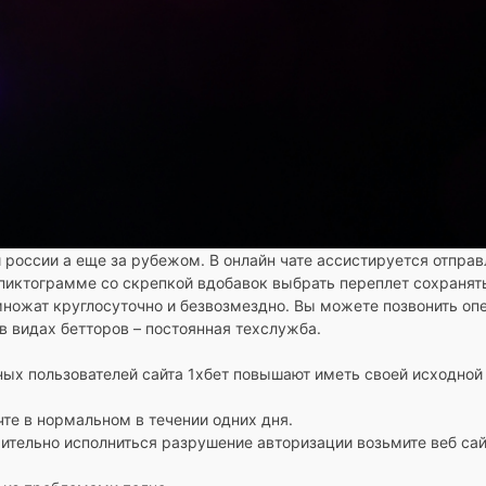
россии а еще за рубежом. В онлайн чате ассистируется отправ
пиктограмме со скрепкой вдобавок выбрать переплет сохранять
ножат круглосуточно и безвозмездно. Вы можете позвонить опе
 видах бетторов – постоянная техслужба.
ых пользователей сайта 1хбет повышают иметь своей исходной 
чте в нормальном в течении одних дня.
тельно исполниться разрушение авторизации возьмите веб сай