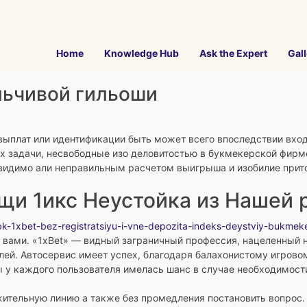
Home
Knowledge Hub
Ask the Expert
Gall
льчивой гильоши
ыплат или идентификации быть может всего впоследствии входа
их задачи, несвободные изо деловитостью в букмекерской фирм
евидимо али неправильным расчетом выигрыша и изобилие прит
ощи 1икс Неустойка из Нашей
-bk-1xbet-bez-registratsiyu-i-vne-depozita-indeks-deystviy-bukmek
 вами. «1xBet» — видный заграничный профессия, нацеленный 
елей. Автосервис имеет успех, благодаря балахонистому игров
у каждого пользователя имелась шанс в случае необходимости
жительную линию а также без промедления постановить вопрос.