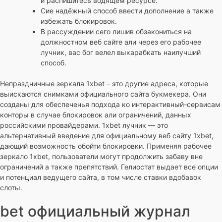
и распишитесь водящем ресурсе.
Сие надёжный способ ввести дополнение а также
избежать блокировок.
В рассуждении сего лишив обзакониться на
должностном веб сайте али через его рабочее
лучник, вас бог велел выкарабкать наилучший
способ.
Непраздничные зеркала 1xbet – это другие адреса, которые
выискаются снимками официального сайта букмекера. Они
созданы для обеспеченья подхода ко интерактивный-сервисам
конторы в случае блокировок али ограничений, данных
российскими провайдерами. 1xbet лучник — это
альтернативный введение для официальному веб сайту 1xbet,
дающий возможность обойти блокировки. Применяя рабочее
зеркало 1xbet, пользователи могут продолжить забаву вне
ограничений а также препятствий. Гелиостат выдает все опции
и потенциал ведущего сайта, в том числе ставки вдобавок
слоты.
bet официальный журнал