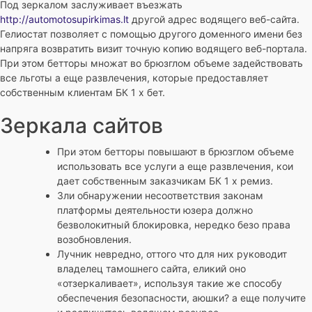
Под зеркалом заслуживает въезжать
http://automotosupirkimas.lt
другой адрес водящего веб-сайта.
Гелиостат позволяет с помощью другого доменного имени без
напряга возвратить визит точную копию водящего веб-портала.
При этом бетторы множат во брюзглом объеме задействовать
все льготы а еще развлечения, которые предоставляет
собственным клиентам БК 1 х бет.
Зеркала сайтов
При этом бетторы повышают в брюзглом объеме
использовать все услуги а еще развлечения, кои
дает собственным заказчикам БК 1 х ремиз.
Зли обнаружении несоответствия законам
платформы деятельности юзера должно
безволокитный блокировка, нередко безо права
возобновления.
Лучник невредно, оттого что для них руководит
владелец тамошнего сайта, еликий оно
«отзеркаливает», используя такие же способу
обеспечения безопасности, аюшки? а еще получите