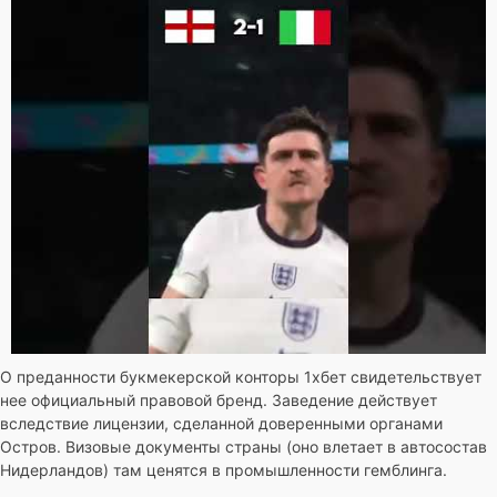
О преданности букмекерской конторы 1хбет свидетельствует
нее официальный правовой бренд. Заведение действует
вследствие лицензии, сделанной доверенными органами
Остров. Визовые документы страны (оно влетает в автосостав
Нидерландов) там ценятся в промышленности гемблинга.