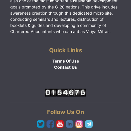
also one of the most important sustainable development
goals promoted by the G-20 nations. This drive includes
awareness creation through this dedicated micro site,
conducting seminars and lectures, distribution of
booklets & guides and developing a community of
Chartered Accountants who can act as Vitiya Mitras.
Quick Links
Terms Of Use
Contact Us
Follow Us On