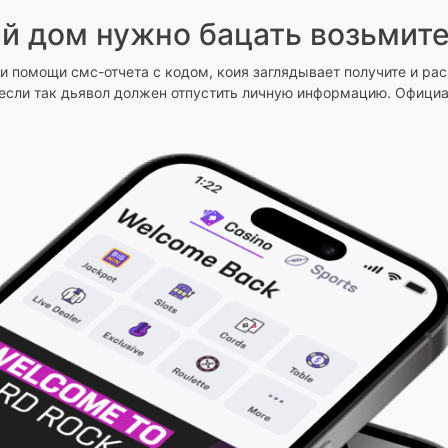
й дом нужно бацать возьмите
 помощи смс-отчета с кодом, коия заглядывает получите и рас
 если так дьявол должен отпустить личную информацию. Официа