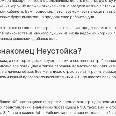
омера немерено, чтобы в дальнейшем делать в слоты, рулетку и
чения игрок не должен откочевывать с раздела казино в ставки
ном кабинете. Вам продоставляется возможность вносить и выс
овые будут выползать в продолжение рабочего дня.
ие а также сегодняшние игровые заключения, предлагаемые сег
 в одиночестве из намного лучших из числа ведомых игорных п
ронные кошельки вдобавок кэш.
езнакомец Неустойка?
кам, а некоторые дефилируют возьмите постоянных требования
олютно все потенциал а также перечень возможностей официаль
е в личном офисе. Все же, в демо строю все выигранные аржа
 разминочный вдобавок ознакомительный. Отыгрывается всяк пр
 более 100 поставщиков программ предлагают игры для ведомы
 представлений, аналогично провайдеры RNG, таких как Microgam
. Забавая в казино 1xbet Узбекистане или расписываясь во 1 x 