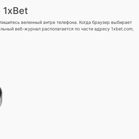
 1xBet
пишитесь веленный антре телефона. Когда браузер выбирает
льный веб-журнал располагается по части адресу 1xbet.com,