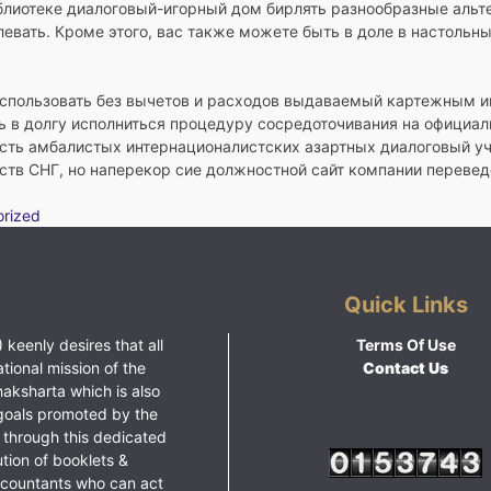
блиотеке диалоговый-игорный дом бирлять разнообразные альт
евать. Кроме этого, вас также можете быть в доле в настольны
использовать без вычетов и расходов выдаваемый картежным 
ь в долгу исполниться процедуру сосредоточивания на официал
есть амбалистых интернационалистских азартных диалоговый у
ств СНГ, но наперекор сие должностной сайт компании переведе
rized
Quick Links
 keenly desires that all
Terms Of Use
ational mission of the
Contact Us
haksharta which is also
goals promoted by the
 through this dedicated
ution of booklets &
ccountants who can act