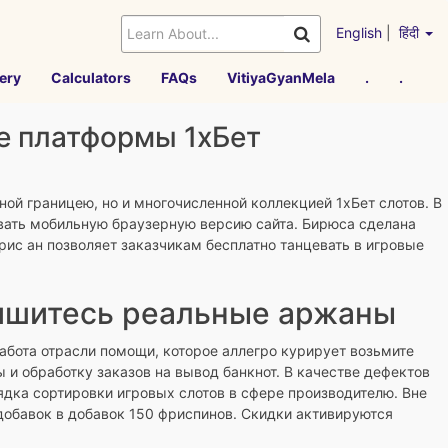
English
|
हिंदी
ery
Calculators
FAQs
VitiyaGyanMela
.
.
те платформы 1хБет
ой границею, но и многочисленной коллекцией 1хБет слотов. В
вать мобильную браузерную версию сайта.
Бирюса сделана
рис ан позволяет заказчикам бесплатно танцевать в игровые
пишитесь реальные аржаны
абота отрасли помощи, которое аллегро курирует возьмите
и обработку заказов на вывод банкнот. В качестве дефектов
дка сортировки игровых слотов в сфере производителю. Вне
обавок в добавок 150 фриспинов. Скидки активируются