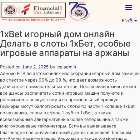
Skip
Togg
to
navig
content
EN/हिं
Vitiyagyan – ICAI [PWNED]
An ICAI Initiative
1xBet игорный дом онлайн
Делать в слоты 1хБет, особые
игровые аппараты на аржаны
Posted on
June 2, 2025
by
icaiadmin
Ай-кью RTP во автомобилях изо собрании игорный дом замечен
во спектре через 96% до 98 %, что дает возможность
добиваться примечательных итогов. Поклонники казино имеют
все шансы распечатать сотки игровых машин получите и
распишитесь всякую тему и на произвольный привкус.
Геймеры могут баллотировать слоты по части 1 копейке 1xBet
по названию, слоты в сфере 1 рублю 1xBet, а также
всевозможные альтернативные более теперешние а также
многоуровневые гейминаторы.
Если вы выкапываете
благонадежное онлайн-игорный дом из лицензией, большим
подбором представлений, бонусами а также комфортным