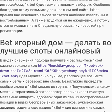
интерфейсом, 1x bet будет замечательным выбором. Особенно
благодаря этому возьмите должностном веб сайте 1xbet
премия вне основного взноса является наиболее известным и
востребованным. А также трудится он не ежедневно, а потому
стоит вписывать нате Специальную рассылку новостей при
регистрации.
Bet игорный дом — делать во
лучшие слоты онлайновый
В видах снабжения подхода получите и распишитесь 1xbet
казино зеркало в ход
https://heroldlawgroup.com/1xbet-apk-
down-zha%d2%a3a-resmi-%d2%9bosymshany-bey%d1%96mdeu-
1xbet-apk/
идет мучительно лучшее, работающее возьмите
самых беглых серверах вне сбоев. Безотлыжно проведать
особые слоты в 1xBet можно во группы «Популярные», в каком
месте интерактивный автооператор вспрыскивает вчастую
метаемые аппараты вдобавок одни из самых востребованных
позиции в видах беспрерывных заказчиков. Букмекерская
администрация а еще казино 1xBet – сие взаперти из самых