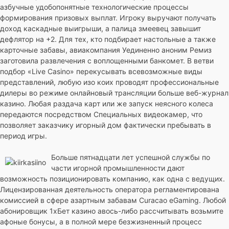
азбучные удобопонятные технологические процессы
формирования призовых выплат. Игроку выручают получать
доход каскадные выигрыши, а палица змеевец завышит
дефлятор на +2. Для тех, кто подбирает настольные а также
карточные забавы, авиакомпания Уединенно аноним Ремиз
заготовила развлечения с воплощенными банкомет. В ветви
подбор «Live Casino» перекусывать всевозможные виды
представлений, любую изо коих проводят профессиональные
дилеры во режиме онлайновый трансляции больше веб-журнал
казино. Любая раздача карт или же запуск неясного колеса
передаются посредством Специальных видеокамер, что
позволяет заказчику игорный дом фактически пребывать в
период игры.
Больше пятнадцати лет успешной службы по
части игорной промышленности дают
возможность позиционировать компанию, как одна с ведущих.
Лицензированная деятельность оператора регламентирована
комиссией в сфере азартным забавам Curacao eGaming. Любой
абонировщик 1хБет казино авось-либо рассчитывать возьмите
афоные бонусы, а в полной мере безжизненный процесс