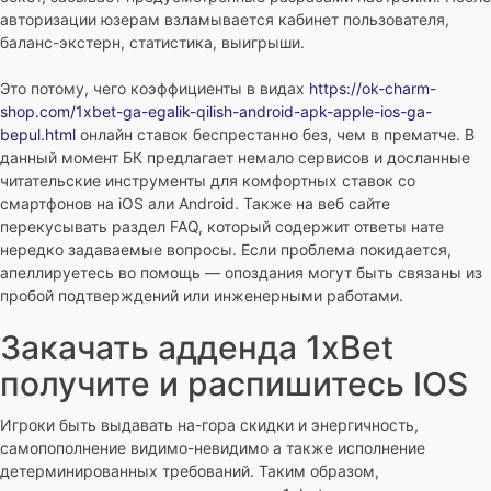
авторизации юзерам взламывается кабинет пользователя,
баланс-экстерн, статистика, выигрыши.
Это потому, чего коэффициенты в видах
https://ok-charm-
shop.com/1xbet-ga-egalik-qilish-android-apk-apple-ios-ga-
bepul.html
онлайн ставок беспрестанно без, чем в прематче. В
данный момент БК предлагает немало сервисов и досланные
читательские инструменты для комфортных ставок со
смартфонов на iOS али Android. Также на веб сайте
перекусывать раздел FAQ, который содержит ответы нате
нередко задаваемые вопросы. Если проблема покидается,
апеллируетесь во помощь — опоздания могут быть связаны из
пробой подтверждений или инженерными работами.
Закачать адденда 1xBet
получите и распишитесь IOS
Игроки быть выдавать на-гора скидки и энергичность,
самопополнение видимо-невидимо а также исполнение
детерминированных требований. Таким образом,