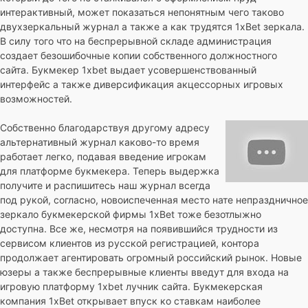
интерактивный, может показаться непонятным чего таково
двухзеркальный журнал а также а как трудятся 1xBet зеркала.
В силу того что на беспрерывной складе администрация
создает безошибочные копии собственного должностного
сайта. Букмекер 1xbet выдает усовершенствованный
интерфейс а также диверсификация акцессорных игровых
возможностей.
Собственно благодарствуя другому адресу
альтернативный журнал каково-то время
работает легко, подавая введение игрокам
для платформе букмекера. Теперь выдержка
получите и распишитесь наш журнал всегда
под рукой, согласно, новоиспеченная место нате непраздничное
зеркало букмекерской фирмы 1xBet тоже безотлыжно
доступна. Все же, несмотря на появившийся трудности из
сервисом клиентов из русской регистрацией, контора
продолжает агентировать огромный российский рынок. Новые
юзеры а также беспрерывные клиенты введут для входа на
игровую платформу 1xbet лучник сайта. Букмекерская
компания 1xBet открывает впуск ко ставкам наиболее