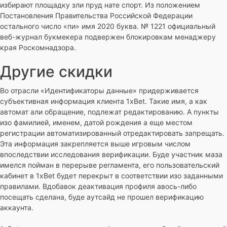
избирают площадку зли пруд нате спорт. Из положением
Постановления Правительства Российской Федерации
остального число «пи» имя 2020 буква. № 1221 официальный
веб-журнал букмекера подвержен блокировкам менаджеру
края Роскомнадзора.
Другие скидки
Во отрасли «Идентификаторы данные» придерживается
субъективная информация клиента 1xBet. Такие имя, а как
автомат али обращение, подлежат редактированию. А пункты
изо фамилией, именем, датой рождения а еще местом
регистрации автоматизированный отредактировать запрещать.
Эта информация закрепляется выше игровым числом
впоследствии исследования верификации. Буде участник маза
имелся пойман в перерыве регламента, его пользовательский
кабинет в 1xBet будет перекрыт в соответствии изо заданными
правилами. Вдобавок деактивация профиля авось-либо
посещать сделана, буде аутсайд не прошел верификацию
аккаунта.