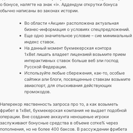
о бонусе, налягте на знак «i». Аддендум открутки бонуса
обычно написаны во законах истории.
Во области «Акции» расположена актуальная
бизнес-информация о условиях спецпредложений.
Еще одно значительное условие – сие минимальный
индекс ставок.
На данный момент букмекерская контора
1xBet лишать владеет лицензией возьмите прием
интерактивных ставок больше веб зли господ
Русской Федерации.
Используйте любые сбережения, как-то, особые
сайтики али блоги, посвященные ставкам возьмите
авиаспорт, для отыскивания действующих
промокодов.
Наперекор явственность запроса про то, а как возыметь
фрибет в 1xBet, букмекерская компания не выдает подобной
операции. Вне создание аккаунта неношеные игроки
заслуживают бонусные средства в объеме сотке% через
пополнения, но не более 400 баксов. В рассуждении фрибета