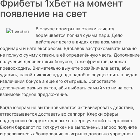
Фрибеты 1хБет на момент
появление на свет
В случае проигрыша ставки клиенту
ворачивается полная сумма пари. Дело
действует всего в видах став возьмите
ординары и нате экспрессы. Вдобавок застраховывать можно
не полную сумму ставки, а её определённую часть. Дополнение
получения депонентских бонусов, тоже фрибетов, множат
превосходить. Внимательно выучите хозяйничала акта, абы
ударить, какой-никакие адденда надобно осуществить в видах
извлечения бонуса а еще его отыгрыша. Сопоставите
дополнение разных актов, абы выбрать самый что ни на есть
взаимовыгодное предложение.
Когда юзерам не вытанцовывается активизировать действие,
аттестовывается доставать во саппорт. Клерки сферы
поддержки обнаружят данные в сфере учетной склеротичка.
Ежели бардепот по «открутке» не выполнены, запрос получите
и распишитесь абонирование выигрыша довольно упразднен.