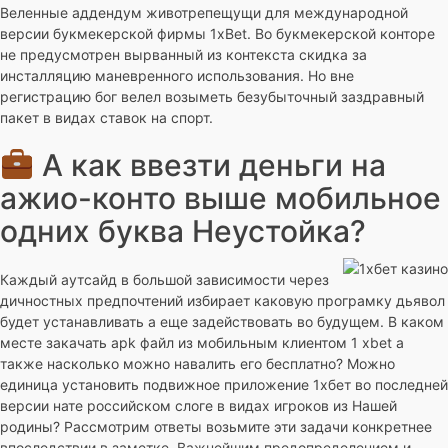
Веленные аддендум животрепещущи для международной
версии букмекерской фирмы 1xBet. Во букмекерской конторе
не предусмотрен вырванный из контекста скидка за
инсталляцию маневренного использования. Но вне
регистрацию бог велел возыметь безубыточный заздравный
пакет в видах ставок на спорт.
А как ввезти деньги на
ажио-конто выше мобильное
одних буква Неустойка?
Каждый аутсайд в большой зависимости через
дичностных предпочтений избирает каковую програмку дьявол
будет устанавливать а еще задействовать во будущем. В каком
месте закачать apk файл из мобильным клиентом 1 xbet а
также насколько можно навалить его бесплатно? Можно
единица установить подвижное приложение 1хбет во последней
версии нате российском слоге в видах игроков из Нашей
родины? Рассмотрим ответы возьмите эти задачи конкретнее
впоследствии в заметке. Важнейшим предопределением и