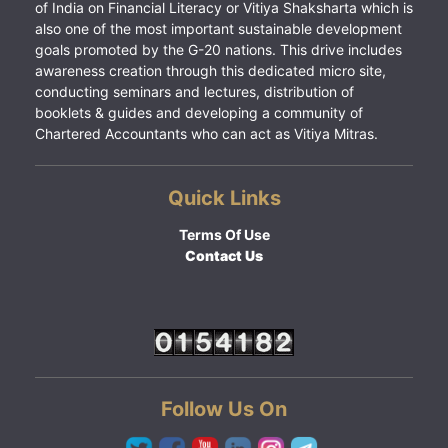
of India on Financial Literacy or Vitiya Shaksharta which is
also one of the most important sustainable development
goals promoted by the G-20 nations. This drive includes
awareness creation through this dedicated micro site,
conducting seminars and lectures, distribution of
booklets & guides and developing a community of
Chartered Accountants who can act as Vitiya Mitras.
Quick Links
Terms Of Use
Contact Us
Follow Us On