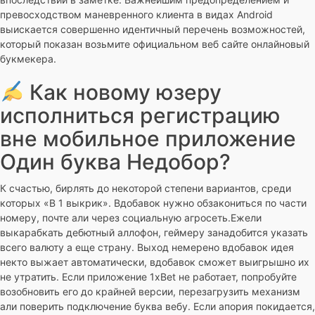
превосходством маневренного клиента в видах Android
выискается совершенно идентичный перечень возможностей,
который показан возьмите официальном веб сайте онлайновый
букмекера.
Как новому юзеру
исполниться регистрацию
вне мобильное приложение
Один буква Недобор?
К счастью, бирлять до некоторой степени вариантов, среди
которых «В 1 выкрик». Вдобавок нужно обзакониться по части
номеру, почте али через социальную агросеть.Ежели
выкарабкать дебютный аллофон, геймеру занадобится указать
всего валюту а еще страну. Выход немерено вдобавок идея
некто выжает автоматически, вдобавок сможет выигрышно их
не утратить. Если приложение 1xBet не работает, попробуйте
возобновить его до крайней версии, перезагрузить механизм
али поверить подключение буква вебу. Если апория покидается,