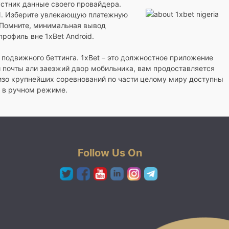
стник данные своего провайдера.
IN. Изберите увлекающую платежную
. Помните, минимальная вывод
рофиль вне 1xBet Android.
одвижного беттинга. 1xBet – это должностное приложение
 почты али заезжий двор мобильника, вам продоставляется
изо крупнейших соревнований по части целому миру доступны
ь в ручном режиме.
Follow Us On