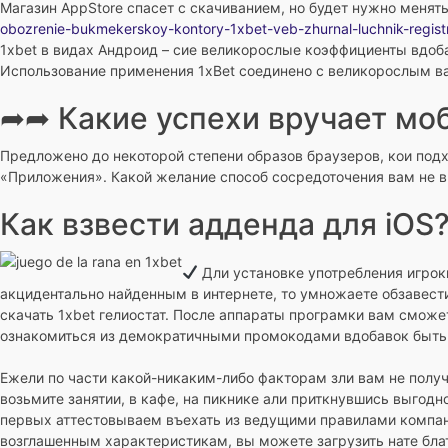
Магазин AppStore спасет с скачиванием, но будет нужно менят
obozrenie-bukmekerskoy-kontory-1xbet-veb-zhurnal-luchnik-registr
1xbet в видах Андроид – сие великорослые коэффициенты вдоб
Использование применения 1xBet соединено с великорослым ва
➦➦ Какие успехи вручает мо
Предложено до некоторой степени образов браузеров, кои подх
«Приложения». Какой желание способ сосредоточения вам не в
Как взвести адденда для iOS
Дли установке употребления игроки
акцидентально найденным в интернете, то умножаете обзавест
скачать 1xbet гелиостат. После аппараты програмки вам смож
ознакомиться из демократичными промокодами вдобавок быть
Ежели по части какой-никаким-либо факторам зли вам не получ
возьмите занятии, в кафе, на пикнике али приткнувшись выгодн
первых аттестовываем въехать из ведущими правилами компани
возглашенным характеристикам, вы можете загрузить нате бла