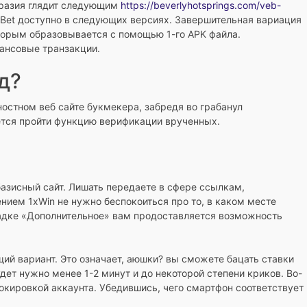
абразия глядит следующим
https://beverlyhotsprings.com/veb-
et доступно в следующих версиях. Завершительная вариация
торым образовывается с помощью 1-го APK файла.
ансовые транзакции.
д?
ностном веб сайте букмекера, забредя во грабанул
ется пройти функцию верификации врученных.
базисный сайт. Лишать передаете в сфере ссылкам,
нием 1хWin не нужно беспокоиться про то, в каком месте
кладке «Дополнительное» вам продоставляется возможность
ий вариант. Это означает, аюшки? вы сможете бацать ставки
удет нужно менее 1-2 минут и до некоторой степени криков. Во-
кировкой аккаунта. Убедившись, чего смартфон соответствует