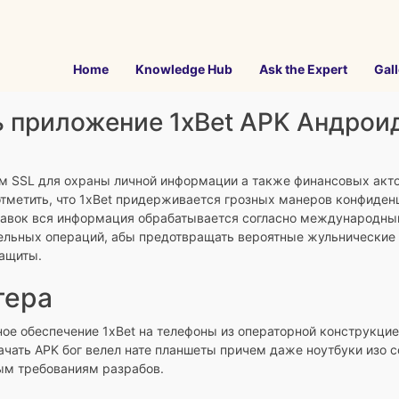
Home
Knowledge Hub
Ask the Expert
Gall
ь приложение 1xBet APK Андроид
ом SSL для охраны личной информации а также финансовых акт
отметить, что 1xBet придерживается грозных манеров конфиден
добавок вся информация обрабатывается согласно международ
тельных операций, абы предотвращать вероятные жульнические
защиты.
тера
е обеспечение 1xBet на телефоны из операторной конструкцией 
ачать APK бог велел нате планшеты причем даже ноутбуки изо 
м требованиям разрабов.