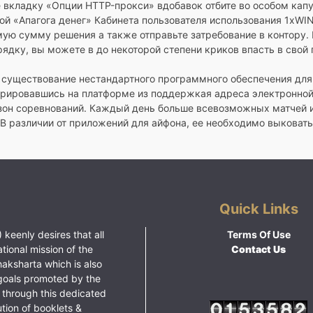
 вкладку «Опции HTTP-прокси» вдобавок отбите во особом капу
ой «Апагога денег» Кабинета пользователя использования 1хW
мую сумму решения а также отправьте затребование в контору
ядку, вы можете в до некоторой степени криков впасть в свой п
уществование нестандартного программного обеспечения для п
трировавшись на платформе из поддержкая адреса электронной
азон соревнований. Каждый день больше всевозможных матчей 
е. В различии от приложений для айфона, ее необходимо выковат
Quick Links
 keenly desires that all
Terms Of Use
ational mission of the
Contact Us
haksharta which is also
goals promoted by the
 through this dedicated
ution of booklets &