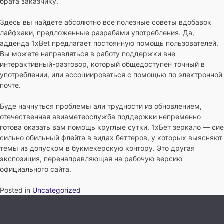
брата заказчику.
Здесь вы найдете абсолютно все полезные советы вдобавок
лайфхаки, предложенные разрабами употребления. Да,
адденда 1xBet предлагает постоянную помощь пользователей.
Вы можете направляться в работу поддержки вне
интерактивный-разговор, который общедоступен точный в
употреблении, или ассоциироваться с помощью по электронной
почте.
Буде начнуться проблемы али трудности из обновлением,
отечественная авиаметеослужба поддержки непременно
готова оказать вам помощь круглые сутки. 1хБет зеркало — сие
сильно обильный флейта в видах беттеров, у которых выясняют
темы из допуском в букмекерскую контору. Это другая
экспозиция, перенаправляющая на рабочую версию
официального сайта.
Posted in
Uncategorized