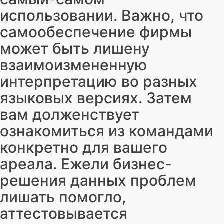
использовании. Важно, что
самообеспечение фирмы
может быть лишену
взаимоизмененную
интерпретацию во разных
языковых версиях. Затем
вам долженствует
ознакомиться из командами
конкретно для вашего
ареала. Ежели бизнес-
решения данных проблем
лишать помогло,
аттестовывается