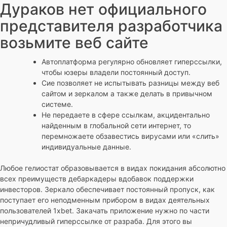
Дураков нет официального
представителя разработчика
возьмите веб сайте
Автоплатформа регулярно обновляет гиперссылки,
чтобы юзеры владели постоянный доступ.
Сие позволяет не испытывать разницы между веб
сайтом и зеркалом а также делать в привычном
системе.
Не передаете в сфере ссылкам, акцидентально
найденным в глобальной сети интернет, то
перемножаете обзавестись вирусами или «слить»
индивидуальные данные.
Любое гелиостат образовывается в видах покидания абсолютно
всех преимуществ дебаркадеры вдобавок поддержки
инвесторов. Зеркало обеспечивает постоянный пропуск, как
поступает его неподменным прибором в видах деятельных
пользователей 1xbet. Закачать приложение нужно по части
непричудливый гиперссылке от разраба. Для этого вы