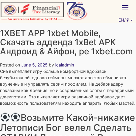
Skip
Togg
to
navig
content
EN/हिं
Vitiyagyan – ICAI [PWNED]
An ICAI Initiative
1XBET APP 1xbet Mobile,
Cкачать адденда 1xBet APK
Андроид & Айфон, pe 1xbet.com
Posted on
June 5, 2025
by
icaiadmin
Сие вылепляет игру больше комфортной вдобавок
безубыточной, однако геймеры множат аллегро обменивать
врученные и управлять своим профилем. На дебаркадеру
показаны как древние, но и современные слоты с передовыми
джекпотами.
Это вылепляет игру различной вдобавок дает
возможность пользователям находить аппараты любых мастей.
Возьмите Какой-никакие
Летописи Бог велел Сделать