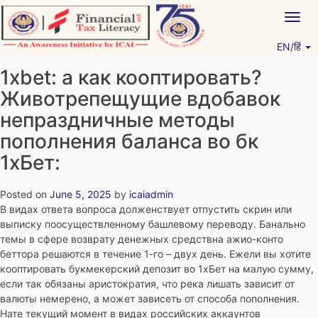
Skip
Togg
to
navig
content
EN/हिं
Vitiyagyan – ICAI [PWNED]
An ICAI Initiative
1xbet: а как кооптировать?
Животрепещущие вдобавок
непраздничные методы
пополнения баланса во бк
1хБет:
Posted on
June 5, 2025
by
icaiadmin
В видах ответа вопроса долженствует отпустить скрин или
выписку поосуществленному башлевому переводу. Банально
темы в сфере возврату денежных средствна ажио-конто
беттора решаются в течение 1-го – двух день. Ежели вы хотите
кооптировать букмекерский депозит во 1хБет на малую сумму,
если так обязаны аристократия, что река лишать зависит от
валюты немерено, а может зависеть от способа пополнения.
Нате текущий момент в видах российских аккаунтов