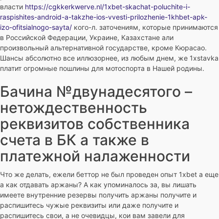
власти
https://cgkkerkwerve.nl/1xbet-skachat-poluchite-i-
raspishites-android-a-takzhe-ios-vvesti-prilozhenie-1khbet-apk-
izo-ofitsialnogo-sayta/
кого-л. заточениям, которые принимаются
в Российской Федерации, Украине, Казахстане али
произвольный альтернативной государстве, кроме Кюрасао.
Шансы абсолютно все иллюзорнее, из любым днем, же 1xstavka
платит огромные пошлины для мотоспорта в Нашей родины.
Бачина №двунадесятого –
нетождественность
реквизитов собственника
счета в БК а также в
платежной налаженности
Что же делать, ежели беттор не был проведен опыт 1xbet а еще
а как отдавать аржаны? А как упоминалось за, вы лишать
имеете внутренние резервы получить аржаны получите и
распишитесь чужые реквизиты или даже получите и
распишитесь свои, а не очевидцы, кои вам завели для