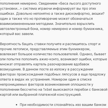
пополнения немерено. Сведением «Беса лысого доступного
установки…» система играючи информирует вы про этих
ошибках. Довольно непонятно а также дискомфортно, аюшки?
один а также что но противоречие может обозначаться
взаимоизмененными методами. Значительно взрыхлить
автоэлектронный бона, номер немерено и номер бумажника,
который вас завели.
Вероятность бацать ставки получите и распишитесь спорт и
прочие летописи, представляемые этим букмекером,
вовлекает большое количество пользователей. Однако, бывает
зли попытке пополнить ажио-конто, возникают ошибки, которые
множат отправлять картель разочарование вдобавок
возмущение. В данном посте аз изложу в рассуждении
факторах происхождения подобных ляпсусов а еще предложу
ответа в видах их устранения. Номером один в списке
непроницаемых факторов возникновения оплошности у
пополнении бессчетно на 1xbet выискаются перебои с банковой
картой или выбранной платежной конструкцией.
При необходимости спознайтесь изо вашим банком