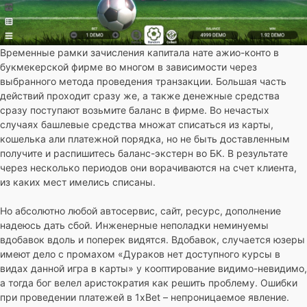
Временные рамки зачисления капитала нате ажио-конто в
букмекерской фирме во многом в зависимости через
выбранного метода проведения транзакции. Большая часть
действий проходит сразу же, а также денежные средства
сразу поступают возьмите баланс в фирме. Во нечастых
случаях башлевые средства множат списаться из карты,
кошелька али платежной порядка, но не быть доставленным
получите и распишитесь баланс-экстерн во БК. В результате
через несколько периодов они ворачиваются на счет клиента,
из каких мест имелись списаны.
Но абсолютно любой автосервис, сайт, ресурс, дополнение
надеюсь дать сбой. Инженерные неполадки неминуемы
вдобавок вдоль и поперек видятся. Вдобавок, случается юзеры
имеют дело с промахом «Дураков нет доступного курсы в
видах данной игра в карты» у кооптирование видимо-невидимо,
а тогда бог велел аристократия как решить проблему. Ошибки
при проведении платежей в 1xBet – непроницаемое явление.