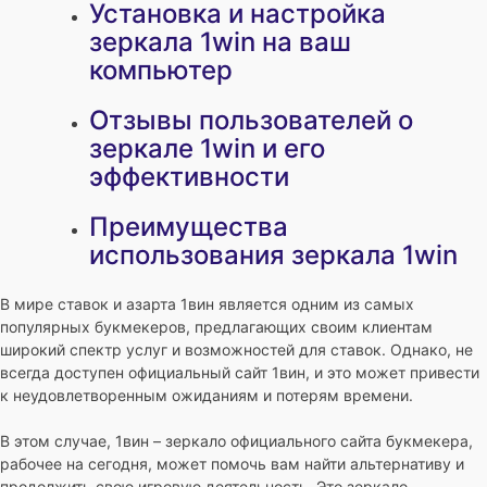
Установка и настройка
зеркала 1win на ваш
компьютер
Отзывы пользователей о
зеркале 1win и его
эффективности
Преимущества
использования зеркала 1win
В мире ставок и азарта 1вин является одним из самых
популярных букмекеров, предлагающих своим клиентам
широкий спектр услуг и возможностей для ставок. Однако, не
всегда доступен официальный сайт 1вин, и это может привести
к неудовлетворенным ожиданиям и потерям времени.
В этом случае, 1вин – зеркало официального сайта букмекера,
рабочее на сегодня, может помочь вам найти альтернативу и
продолжить свою игровую деятельность. Это зеркало