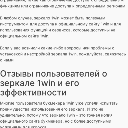
функциям или ограничение доступа к определенным регионам.
В любом случае, зеркало 1win может быть полезным
инструментом для доступа к официальному сайту 1win и для
использования функций и сервисов, которые доступны на
официальном сайте 1win.
Если у вас возникли какие-либо вопросы или проблемы с
установкой и настройкой зеркала 1win, пожалуйста, свяжитесь
с нами.
Отзывы пользователей о
зеркале 1win и его
эффективности
Многие пользователи букмекера 1win уже успели испытать
преимущества использования его зеркала. И это не
удивительно, потому что зеркало 1win – это точная копия
официального сайта букмекера, но с более доступными
условиями для игроков.