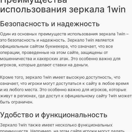
использования зеркала 1win
Безопасность и надежность
Один из основных преимуществ использования зеркала 1win –
это безопасность и надежность. Зеркало 1win является
официальным сайтом букмекера, что означает, что все
операции, проведенные на этом сайте, защищены от
мошенничества и хакерских атак. Это особенно важно для
игроков, которые делают ставки на деньги.
Кроме того, зеркало 1win имеет высокую доступность, что
означает, что игроки могут доступаться к сайту в любое время
и из любого места. Это особенно важно для игроков, которые
живут в регионах, где доступ к официальному сайту 1win может
быть ограничен.
Удобство и функциональность
Зеркало 1win также имеет несколько функциональных
преимуществ. Например, на этом сайте игроки могут делать