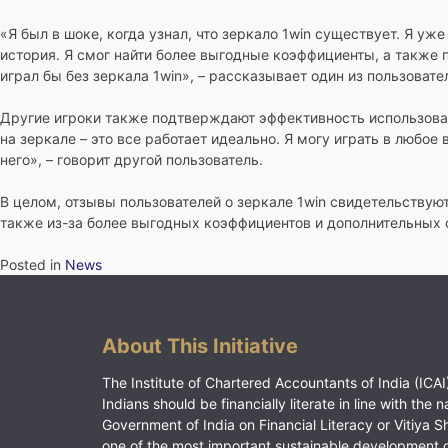
«Я был в шоке, когда узнал, что зеркало 1win существует. Я уж
история. Я смог найти более выгодные коэффициенты, а также 
играл бы без зеркала 1win», – рассказывает один из пользовате
Другие игроки также подтверждают эффективность использовани
на зеркале – это все работает идеально. Я могу играть в любое 
него», – говорит другой пользователь.
В целом, отзывы пользователей о зеркале 1win свидетельствуют
также из-за более выгодных коэффициентов и дополнительных 
Posted in
News
About This Initiative
The Institute of Chartered Accountants of India (ICAI)
Indians should be financially literate in line with the n
Government of India on Financial Literacy or Vitiya S
one of the most important sustainable development 