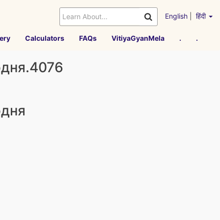
English
|
हिंदी
ery
Calculators
FAQs
VitiyaGyanMela
.
.
одня.4076
одня