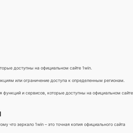
оторые доступны на официальном сайте 1win.
ункциям или ограничение доступа к определенным регионам.
я функций и сервисов, которые доступны на официальном сайте
и
му что зеркало 1win – это точная копия официального сайта