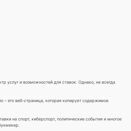
тр услуг и возможностей для ставок. Однако, не всегда
ло – это веб-страница, которая копирует содержимое
ставки на спорт, киберспорт, политические события и многое
букмекер.