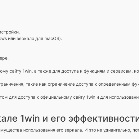
астройки.
ows или зеркало для macOS).
ере.
ому сайту 1win, а также для доступа к функциям и сервисам, к
ограничения, такие как ограничение доступа к определенным ф
ом для доступа к официальному сайту 1win и для использовани
але 1win и его эффективност
ущества использования его зеркала. И это не удивительно, пото