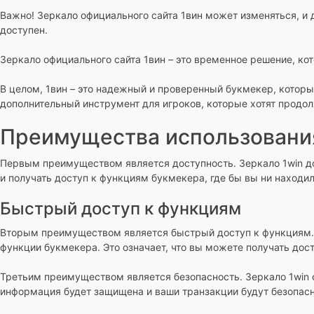
Важно! Зеркало официального сайта 1вин может изменяться, и
доступен.
Зеркало официального сайта 1вин – это временное решение, ко
В целом, 1вин – это надежный и проверенный букмекер, которы
дополнительный инструмент для игроков, которые хотят продол
Преимущества использования
Первым преимуществом является доступность. Зеркало 1win дост
и получать доступ к функциям букмекера, где бы вы ни находил
Быстрый доступ к функциям
Вторым преимуществом является быстрый доступ к функциям. Зе
функции букмекера. Это означает, что вы можете получать дос
Третьим преимуществом является безопасность. Зеркало 1win о
информация будет защищена и ваши транзакции будут безопас