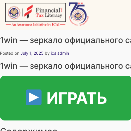
Skip
to
content
Vitiyagyan – ICAI [PWNED]
An ICAI Initiative
1win — зеркало официального с
Posted on
July 1, 2025
by
icaiadmin
1win — зеркало официального с
ИГРАТЬ