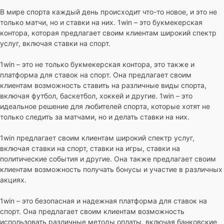
В мире спорта каждый день происходит что-то новое, и это не
только матчи, но и ставки на них. 1win – это букмекерская
контора, которая предлагает своим клиентам широкий спектр
услуг, включая ставки на спорт.
1win – это не только букмекерская контора, это также и
платформа для ставок на спорт. Она предлагает своим
клиентам возможность ставить на различные виды спорта,
включая футбол, баскетбол, хоккей и другие. 1win – это
идеальное решение для любителей спорта, которые хотят не
только следить за матчами, но и делать ставки на них.
1win предлагает своим клиентам широкий спектр услуг,
включая ставки на спорт, ставки на игры, ставки на
политические события и другие. Она также предлагает своим
клиентам возможность получать бонусы и участие в различных
акциях.
1win – это безопасная и надежная платформа для ставок на
спорт. Она предлагает своим клиентам возможность
использовать различные методы оплаты, включая банковские