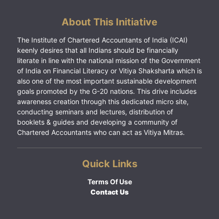
About This Initiative
The Institute of Chartered Accountants of India (ICAI)
keenly desires that all Indians should be financially
literate in line with the national mission of the Government
of India on Financial Literacy or Vitiya Shaksharta which is
also one of the most important sustainable development
goals promoted by the G-20 nations. This drive includes
awareness creation through this dedicated micro site,
conducting seminars and lectures, distribution of
booklets & guides and developing a community of
Chartered Accountants who can act as Vitiya Mitras.
Quick Links
Terms Of Use
Contact Us