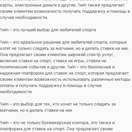
карты, электронные деньги и другие. 1win также предлагает
своим клиентам возможность получать поддержку и помощь в
случае необходимости.
1win – это лучший выбор для любителей спорта
1win – это идеальное решение для любителей спорта, которые
хотят не только следить за матчами, но и делать ставки на них.
Она предлагает своим клиентам широкий спектр услуг,
включая ставки на спорт, ставки на игры, ставки на
политические события и другие. 1win – это безопасная и
надежная платформа для ставок на спорт, которая предлагает
своим клиентам возможность использовать различные методы
оплаты и получать поддержку и помощь в случае
необходимости.
1win – это выбор для тех, кто хочет не только следить за
матчами, но и делать ставки на них
1win – это не только букмекерская контора, это также и
платформа для ставок на спорт. Она предлагает своим