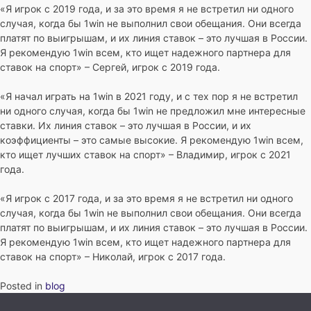
«Я игрок с 2019 года, и за это время я не встретил ни одного
случая, когда бы 1win не выполнил свои обещания. Они всегда
платят по выигрышам, и их линия ставок – это лучшая в России.
Я рекомендую 1win всем, кто ищет надежного партнера для
ставок на спорт» – Сергей, игрок с 2019 года.
«Я начал играть на 1win в 2021 году, и с тех пор я не встретил
ни одного случая, когда бы 1win не предложил мне интересные
ставки. Их линия ставок – это лучшая в России, и их
коэффициенты – это самые высокие. Я рекомендую 1win всем,
кто ищет лучших ставок на спорт» – Владимир, игрок с 2021
года.
«Я игрок с 2017 года, и за это время я не встретил ни одного
случая, когда бы 1win не выполнил свои обещания. Они всегда
платят по выигрышам, и их линия ставок – это лучшая в России.
Я рекомендую 1win всем, кто ищет надежного партнера для
ставок на спорт» – Николай, игрок с 2017 года.
Posted in
blog