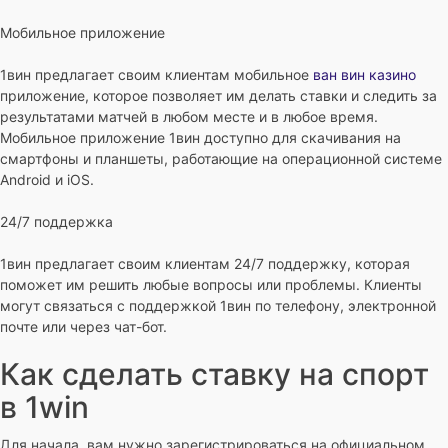
Мобильное приложение
1вин предлагает своим клиентам мобильное
ван вин казино
приложение, которое позволяет им делать ставки и следить за
результатами матчей в любом месте и в любое время.
Мобильное приложение 1вин доступно для скачивания на
смартфоны и планшеты, работающие на операционной системе
Android и iOS.
24/7 поддержка
1вин предлагает своим клиентам 24/7 поддержку, которая
поможет им решить любые вопросы или проблемы. Клиенты
могут связаться с поддержкой 1вин по телефону, электронной
почте или через чат-бот.
Как сделать ставку на спорт
в 1win
Для начала, вам нужно зарегистрироваться на официальном