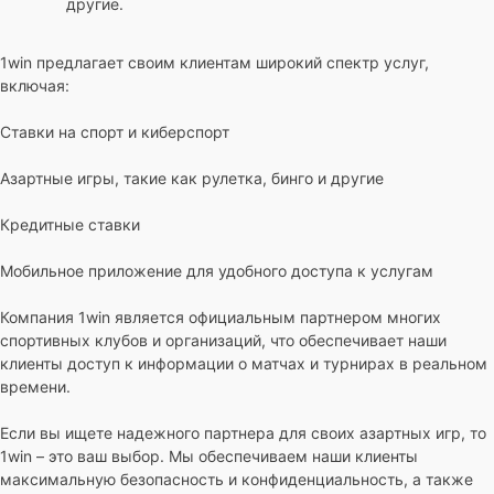
другие.
1win предлагает своим клиентам широкий спектр услуг,
включая:
Ставки на спорт и киберспорт
Азартные игры, такие как рулетка, бинго и другие
Кредитные ставки
Мобильное приложение для удобного доступа к услугам
Компания 1win является официальным партнером многих
спортивных клубов и организаций, что обеспечивает наши
клиенты доступ к информации о матчах и турнирах в реальном
времени.
Если вы ищете надежного партнера для своих азартных игр, то
1win – это ваш выбор. Мы обеспечиваем наши клиенты
максимальную безопасность и конфиденциальность, а также