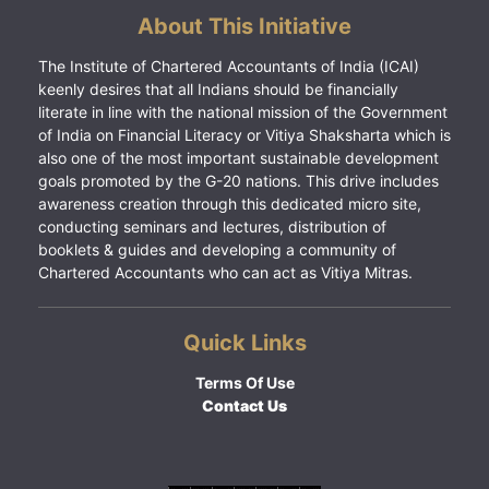
About This Initiative
The Institute of Chartered Accountants of India (ICAI)
keenly desires that all Indians should be financially
literate in line with the national mission of the Government
of India on Financial Literacy or Vitiya Shaksharta which is
also one of the most important sustainable development
goals promoted by the G-20 nations. This drive includes
awareness creation through this dedicated micro site,
conducting seminars and lectures, distribution of
booklets & guides and developing a community of
Chartered Accountants who can act as Vitiya Mitras.
Quick Links
Terms Of Use
Contact Us