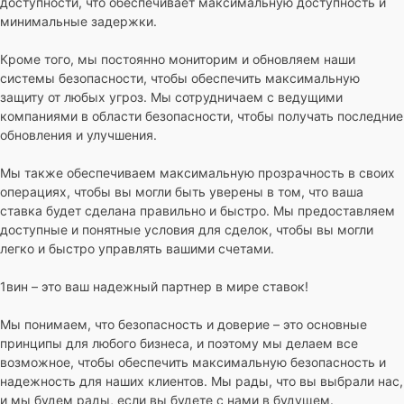
доступности, что обеспечивает максимальную доступность и
минимальные задержки.
Кроме того, мы постоянно мониторим и обновляем наши
системы безопасности, чтобы обеспечить максимальную
защиту от любых угроз. Мы сотрудничаем с ведущими
компаниями в области безопасности, чтобы получать последние
обновления и улучшения.
Мы также обеспечиваем максимальную прозрачность в своих
операциях, чтобы вы могли быть уверены в том, что ваша
ставка будет сделана правильно и быстро. Мы предоставляем
доступные и понятные условия для сделок, чтобы вы могли
легко и быстро управлять вашими счетами.
1вин – это ваш надежный партнер в мире ставок!
Мы понимаем, что безопасность и доверие – это основные
принципы для любого бизнеса, и поэтому мы делаем все
возможное, чтобы обеспечить максимальную безопасность и
надежность для наших клиентов. Мы рады, что вы выбрали нас,
и мы будем рады, если вы будете с нами в будущем.