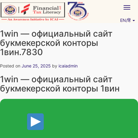
Skip
Togg
to
navig
content
EN/हिं
Vitiyagyan – ICAI [PWNED]
An ICAI Initiative
1win — официальный сайт
букмекерской конторы
1вин.7830
Posted on
June 25, 2025
by
icaiadmin
1win — официальный сайт
букмекерской конторы 1вин