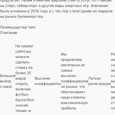
предлагает своим клиентам широкий спектр услуг по ставкам
на спорт, киберспорт и другие виды азартных игр. Компания
была основана в 2018 году и с тех пор стала одним из лидеров
на рынке букмекерства.
Преимущества 1win
Описание
На нашем
сайте вы
Мы
Ре
можете
предлагаем
н
сделать
некоторые из
са
ставку на
самых
з
более 20
Большой
высоких
с
видов
Высокие
Легкая
выбор
коэффициентов
ми
спорта,
коэффициенты
регистрация
ставок
на рынке, что
в
включая
обеспечивает
на
футбол,
наши клиенты
де
баскетбол,
максимальную
ст
хоккей,
прибыль.
се
теннис и