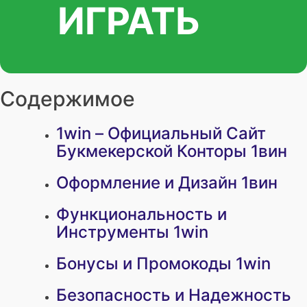
ИГРАТЬ
Содержимое
1win – Официальный Сайт
Букмекерской Конторы 1вин
Оформление и Дизайн 1вин
Функциональность и
Инструменты 1win
Бонусы и Промокоды 1win
Безопасность и Надежность