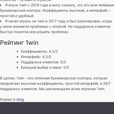
Я игрок 1win с 2019 года и могу сказать, что это моя любимая
букмекерская контора. Коэффициенты высокие, а интерфейс –
простой и удобный.
Я начал играть на 1win в 2017 году и был разочарован, когда
у меня возникли проблемы с оплатой. Но поддержка клиентов
быстро помогла мне решить проблему.
Рейтинг 1win
Коэффициенты: 4,5/5
Интерфейс: 4,5/5
Поддержка клиентов: 5/5
Большой выбор ставок: 5/5
В целом, 1win – это отличная букмекерская контора, которая
предлагает высокие коэффициенты, простой интерфейс и 24/7
поддержку клиентов. Мы рекомендуем всем игрокам 1win.
Posted in
blog