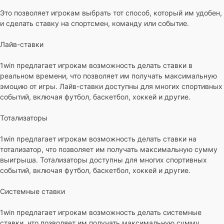
Это позволяет игрокам выбрать тот способ, который им удобен,
и сделать ставку на спортсмен, команду или событие.
Лайв-ставки
1win предлагает игрокам возможность делать ставки в
реальном времени, что позволяет им получать максимальную
эмоцию от игры. Лайв-ставки доступны для многих спортивных
событий, включая футбол, баскетбол, хоккей и другие.
Тотализаторы
1win предлагает игрокам возможность делать ставки на
тотализатор, что позволяет им получать максимальную сумму
выигрыша. Тотализаторы доступны для многих спортивных
событий, включая футбол, баскетбол, хоккей и другие.
Системные ставки
1win предлагает игрокам возможность делать системные
ставки, что позволяет им получать максимальную сумму