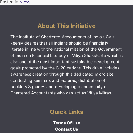
Posted in
News
About This Initiative
The Institute of Chartered Accountants of India (ICAI)
keenly desires that all Indians should be financially
literate in line with the national mission of the Government
of India on Financial Literacy or Vitiya Shaksharta which is
also one of the most important sustainable development
goals promoted by the G-20 nations. This drive includes
awareness creation through this dedicated micro site,
conducting seminars and lectures, distribution of
booklets & guides and developing a community of
Chartered Accountants who can act as Vitiya Mitras.
Quick Links
Terms Of Use
Contact Us