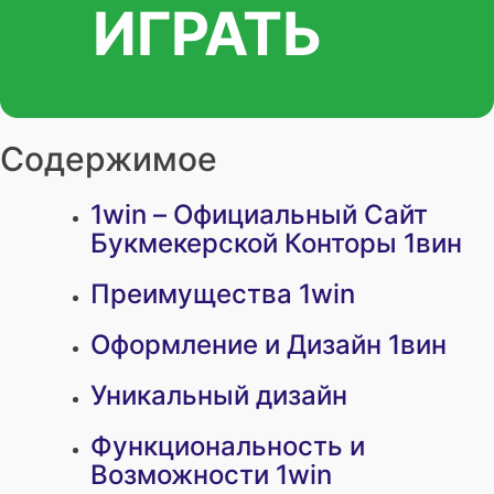
ИГРАТЬ
Содержимое
1win – Официальный Сайт
Букмекерской Конторы 1вин
Преимущества 1win
Оформление и Дизайн 1вин
Уникальный дизайн
Функциональность и
Возможности 1win