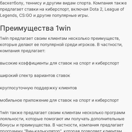
баскетболу, теннису и другим видам спорта. Компания также
предлагает ставки на киберспорт, включая Dota 2, League of
Legends, CS:GO и другие популярные игры.
Преимущества 1win
1win предлагает своим клиентам несколько преимуществ,
которые делают ее популярной среди игроков. В частности,
компания предлагает:
высокие коэффициенты для ставок на спорт и киберспорт
широкий спектр вариантов ставок
круглосуточную поддержку клиентов
мобильное приложение для ставок на спорт и киберспорт
1win также предлагает своим клиентам несколько программ
лояльности, которые помогают им получать дополнительные
бонусы и преимущества. В частности, компания предлагает
программу “Вин-калькулятор”, которая позволяет клиентам