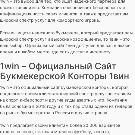
1win – это выбор для тех, кто ищет надежного партнера для
своих ставок и игр. Компания обеспечивает безопасность и
конфиденциальность своих клиентов, а также предлагает им
широкий спектр услуг для комфортного игрока.
Если вы ищете надежного букмекера, который предлагает вам
широкий спектр услуг и высокие коэффициенты, то 1вин – это
ваш выбор. Официальный сайт 1вин доступен для вас в любое
время и в любом месте, где есть доступ к интернету.
1win – Официальный Сайт
Букмекерской Конторы 1вин
1win – это официальный сайт букмекерской конторы, которая
предлагает своим клиентам широкий спектр услуг по ставкам
на спорт, киберспорт и другие виды азартных игр. Компания
была основана в 2018 году и с тех пор стала одним из лидеров
на рынке букмекерства в России и других странах.
1win предлагает своим клиентам более 20 000 вариантов
ставок на спорт, включая матчи по футболу, хоккею,