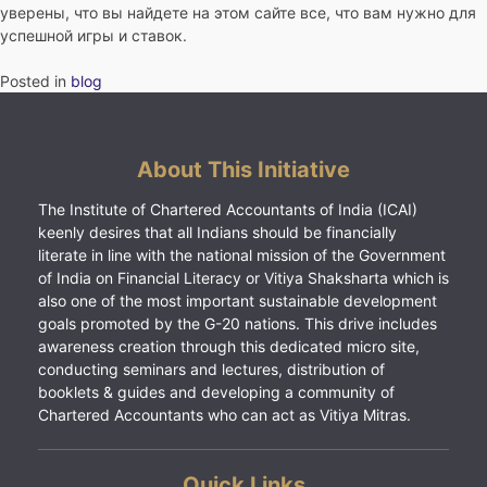
уверены, что вы найдете на этом сайте все, что вам нужно для
успешной игры и ставок.
Posted in
blog
About This Initiative
The Institute of Chartered Accountants of India (ICAI)
keenly desires that all Indians should be financially
literate in line with the national mission of the Government
of India on Financial Literacy or Vitiya Shaksharta which is
also one of the most important sustainable development
goals promoted by the G-20 nations. This drive includes
awareness creation through this dedicated micro site,
conducting seminars and lectures, distribution of
booklets & guides and developing a community of
Chartered Accountants who can act as Vitiya Mitras.
Quick Links