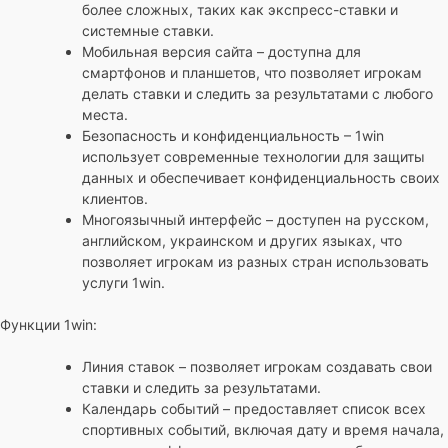
более сложных, таких как экспресс-ставки и
системные ставки.
Мобильная версия сайта – доступна для
смартфонов и планшетов, что позволяет игрокам
делать ставки и следить за результатами с любого
места.
Безопасность и конфиденциальность – 1win
использует современные технологии для защиты
данных и обеспечивает конфиденциальность своих
клиентов.
Многоязычный интерфейс – доступен на русском,
английском, украинском и других языках, что
позволяет игрокам из разных стран использовать
услуги 1win.
Функции 1win:
Линия ставок – позволяет игрокам создавать свои
ставки и следить за результатами.
Календарь событий – предоставляет список всех
спортивных событий, включая дату и время начала,