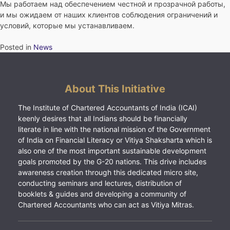
Мы работаем над обеспечением честной и прозрачной работы,
и мы ожидаем от наших клиентов соблюдения ограничений и
условий, которые мы устанавливаем.
Posted in
News
About This Initiative
The Institute of Chartered Accountants of India (ICAI)
keenly desires that all Indians should be financially
literate in line with the national mission of the Government
of India on Financial Literacy or Vitiya Shaksharta which is
also one of the most important sustainable development
goals promoted by the G-20 nations. This drive includes
awareness creation through this dedicated micro site,
conducting seminars and lectures, distribution of
booklets & guides and developing a community of
Chartered Accountants who can act as Vitiya Mitras.