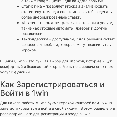
а также коэффициенты для каждого события.
Статистика – позволяет игрокам анализировать
статистику команд и спортсменов, чтобы сделать
более информированные ставки.
Магазин – предлагает различные товары и услуги,
такие как игровые автоматы, лотереи и другие
развлечения.
Техподдержка – доступна 24/7 для решения любых
вопросов и проблем, которые могут возникнуть у
игроков.
В целом, 1win – это лучшая выбор для игроков, которые ищут
комфортный и безопасный игорный опыт с широким спектром
услуг и функций.
Как Зарегистрироваться и
Войти в 1win
Для начала работы с 1win букмекерской конторой вам нужно
зарегистрироваться и войти в свой аккаунт. В этом разделе мы
рассмотрим шаги для регистрации и входа в 1win.