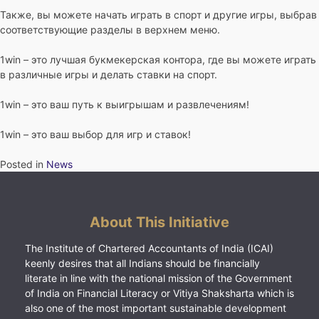
Также, вы можете начать играть в спорт и другие игры, выбрав
соответствующие разделы в верхнем меню.
1win – это лучшая букмекерская контора, где вы можете играть
в различные игры и делать ставки на спорт.
1win – это ваш путь к выигрышам и развлечениям!
1win – это ваш выбор для игр и ставок!
Posted in
News
About This Initiative
The Institute of Chartered Accountants of India (ICAI)
keenly desires that all Indians should be financially
literate in line with the national mission of the Government
of India on Financial Literacy or Vitiya Shaksharta which is
also one of the most important sustainable development