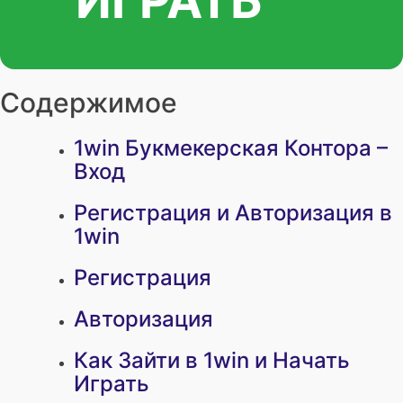
ИГРАТЬ
Содержимое
1win Букмекерская Контора –
Вход
Регистрация и Авторизация в
1win
Регистрация
Авторизация
Как Зайти в 1win и Начать
Играть