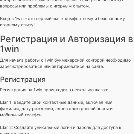
вопросы или проблемы с игорным опытом.
Вход в 1win – это первый шаг к комфортному и безопасному
игорному опыту!
Регистрация и Авторизация в
1win
Для начала работы с 1win букмекерской конторой необходимо
зарегистрироваться или авторизоваться на сайте.
Регистрация
Регистрация на 1win происходит в несколько шагов:
Шаг 1: Введите свои контактные данные, включая имя,
фамилию, дату рождения, адрес электронной почты и
мобильный телефон.
Шаг 2: Создайте уникальный логин и пароль для доступа к
вашему счету.