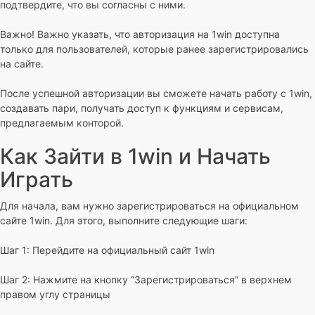
подтвердите, что вы согласны с ними.
Важно! Важно указать, что авторизация на 1win доступна
только для пользователей, которые ранее зарегистрировались
на сайте.
После успешной авторизации вы сможете начать работу с 1win,
создавать пари, получать доступ к функциям и сервисам,
предлагаемым конторой.
Как Зайти в 1win и Начать
Играть
Для начала, вам нужно зарегистрироваться на официальном
сайте 1win. Для этого, выполните следующие шаги:
Шаг 1: Перейдите на официальный сайт 1win
Шаг 2: Нажмите на кнопку “Зарегистрироваться” в верхнем
правом углу страницы