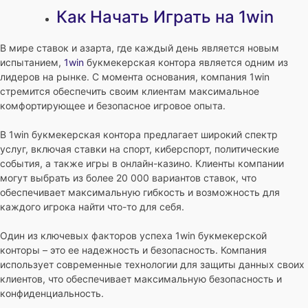
Как Начать Играть на 1win
В мире ставок и азарта, где каждый день является новым
испытанием,
1win
букмекерская контора является одним из
лидеров на рынке. С момента основания, компания 1win
стремится обеспечить своим клиентам максимальное
комфортирующее и безопасное игровое опыта.
В 1win букмекерская контора предлагает широкий спектр
услуг, включая ставки на спорт, киберспорт, политические
события, а также игры в онлайн-казино. Клиенты компании
могут выбрать из более 20 000 вариантов ставок, что
обеспечивает максимальную гибкость и возможность для
каждого игрока найти что-то для себя.
Один из ключевых факторов успеха 1win букмекерской
конторы – это ее надежность и безопасность. Компания
использует современные технологии для защиты данных своих
клиентов, что обеспечивает максимальную безопасность и
конфиденциальность.