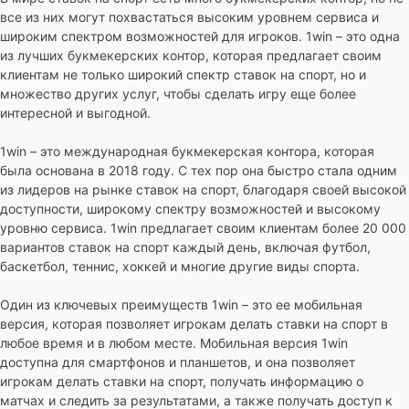
все из них могут похвастаться высоким уровнем сервиса и
широким спектром возможностей для игроков. 1win – это одна
из лучших букмекерских контор, которая предлагает своим
клиентам не только широкий спектр ставок на спорт, но и
множество других услуг, чтобы сделать игру еще более
интересной и выгодной.
1win – это международная букмекерская контора, которая
была основана в 2018 году. С тех пор она быстро стала одним
из лидеров на рынке ставок на спорт, благодаря своей высокой
доступности, широкому спектру возможностей и высокому
уровню сервиса. 1win предлагает своим клиентам более 20 000
вариантов ставок на спорт каждый день, включая футбол,
баскетбол, теннис, хоккей и многие другие виды спорта.
Один из ключевых преимуществ 1win – это ее мобильная
версия, которая позволяет игрокам делать ставки на спорт в
любое время и в любом месте. Мобильная версия 1win
доступна для смартфонов и планшетов, и она позволяет
игрокам делать ставки на спорт, получать информацию о
матчах и следить за результатами, а также получать доступ к