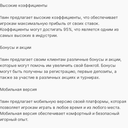
Высокие коэффициенты
1вин предлагает высокие коэффициенты, что обеспечивает
игрокам максимальную прибыль от своих ставок.
Коэффициенты могут достигать 95%, что является одним из
самых высоких в индустрии.
Бонусы и акции
1вин предлагает своим клиентам различные бонусы и акции,
которые могут помочь им увеличить свой банкroll. Бонусы
могут быть получены за регистрацию, первые депозиты, а
также за участие в различных акциях и турнирах.
Мобильная версия
1вин предлагает мобильную версию своей платформы, которая
позволяет игрокам играть в любое время и из любого места.
Мобильная версия обеспечивает комфортный и безопасный
игорный опыт.