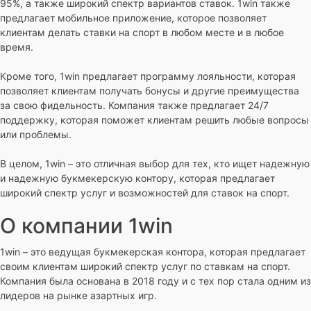
95%, а также широкий спектр вариантов ставок. 1win также
предлагает мобильное приложение, которое позволяет
клиентам делать ставки на спорт в любом месте и в любое
время.
Кроме того, 1win предлагает программу лояльности, которая
позволяет клиентам получать бонусы и другие преимущества
за свою фидельность. Компания также предлагает 24/7
поддержку, которая поможет клиентам решить любые вопросы
или проблемы.
В целом, 1win – это отличная выбор для тех, кто ищет надежную
и надежную букмекерскую контору, которая предлагает
широкий спектр услуг и возможностей для ставок на спорт.
О компании 1win
1win – это ведущая букмекерская контора, которая предлагает
своим клиентам широкий спектр услуг по ставкам на спорт.
Компания была основана в 2018 году и с тех пор стала одним из
лидеров на рынке азартных игр.