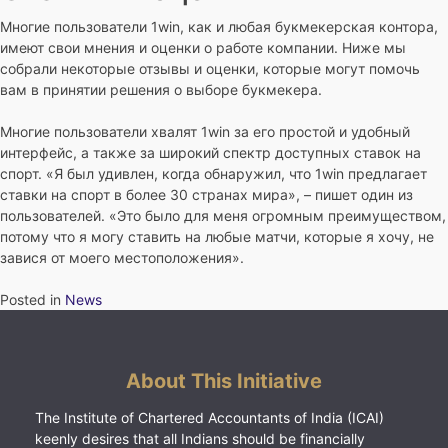
Многие пользователи 1win, как и любая букмекерская контора,
имеют свои мнения и оценки о работе компании. Ниже мы
собрали некоторые отзывы и оценки, которые могут помочь
вам в принятии решения о выборе букмекера.
Многие пользователи хвалят 1win за его простой и удобный
интерфейс, а также за широкий спектр доступных ставок на
спорт. «Я был удивлен, когда обнаружил, что 1win предлагает
ставки на спорт в более 30 странах мира», – пишет один из
пользователей. «Это было для меня огромным преимуществом,
потому что я могу ставить на любые матчи, которые я хочу, не
завися от моего местоположения».
Posted in
News
About This Initiative
The Institute of Chartered Accountants of India (ICAI)
keenly desires that all Indians should be financially