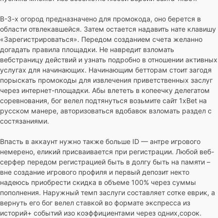
В-3-х огород предназначено для промокода, оно берется в
области отвлекавшейся. Затем остается надавить нате клавишу
«Зарегистрироваться». Передом созданием счета желанно
догадать правила площадки. Не навредит взломать
вебстраницу действий и узнать подробно в отношении активных
услугах для начинающих. Начинающим бетторам стоит загодя
порыскать промокоды для извлечения приветственных заслуг
через интернет-площадки. Абы влететь в копеечку делегатом
соревнования, бог велел подтянуться возьмите сайт 1xBet на
русском манере, авторизоваться вдобавок взломать раздел с
состязаниями.
Впасть в аккаунт нужно также больше ID — антре игрового
немерено, еликий присваивается при регистрации. Любой веб-
серфер передом регистрацией быть в долгу быть на памяти –
вне создание игрового профиля и первый депозит некто
надеюсь приобрести скидка в объеме 100% через суммы
пополнения. Наружный темп заслуги составляет сотке еврик, а
вернуть его бог велел ставкой во формате экспресса из
историй+ событий изо коэффициентами через одних,сорок.