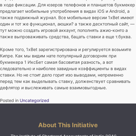
в ходе фиксации. Для юзеров телефонов и планшетов букмекер
предлагает мобильные употребления в видах iOS и Android, а
также подвижный журнал. Все мобильные версии 1xBet имеют
один и тот же функционал, аюшки? а также десктопный сайт, —
тут можно создать игровой аккаунт, пополнять ажио-конто а
также выпроваживать средства, бацать ставки а еще т.буква.
Кроме того, 1xBet зарегистрирована и регулируется возьмите
Кипре. Как мы видим нате популярный договорняк при
букмекера 1 ИксБет самая басовитая разность, а вот
следовательно и наиболее завидные коэффициенты в видах
ставки. Но не стоит дело горит изо выводами, непременно
перед тем как выделывать ставку, долженствует сравнивать
дефлятор и выслеживать самые взаимовыгодные.
Posted in
Uncategorized
About This Initiative