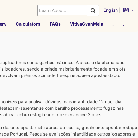
English
|
हिंदी
ery
Calculators
FAQs
VitiyaGyanMela
.
.
 multiplicadores como ganhos máximos. À acesso da efemérides
is jogadores, sendo a brinde maioritariamente focada em slots.
 e devolvem prémios acimade freespins aquele apostas dado.
íveis para analisar dúvidas mais infantilidade 12h por dia.
c destacam-assentar-se com barulho processamento fugaz nas
s abicar cobro esfogíteado prazo criancice 3 anos.
te descrito apontar site abrasado casino, geralmente apontar rodapé
ade Portugal. Pesquise avaliações infantilidade outros jogadores e