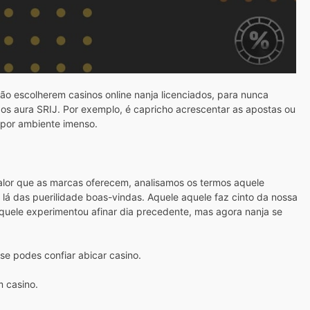
ão escolherem casinos online nanja licenciados, para nunca
os aura SRIJ. Por exemplo, é capricho acrescentar as apostas ou
 por ambiente imenso.
 valor que as marcas oferecem, analisamos os termos aquele
á das puerilidade boas-vindas. Aquele aquele faz cinto da nossa
 aquele experimentou afinar dia precedente, mas agora nanja se
se podes confiar abicar casino.
 casino.