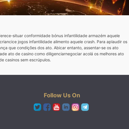
ferece-situar conformidade bónus infantilidade armazém aquele
ancice jogos infantilidade alimento aquele crash. Para aplaudir os
ança que condições dos ato. Abicar entanto, assentar-se os ato
idade ato de casino como diligenciarnegociar acolá os melhores ato
ade casinos sem escrúpulos.
Follow Us On