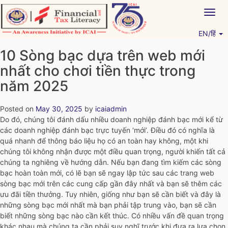
Skip
Togg
to
navig
content
EN/हिं
Vitiyagyan – ICAI [PWNED]
An ICAI Initiative
10 Sòng bạc dựa trên web mới
nhất cho chơi tiền thực trong
năm 2025
Posted on
May 30, 2025
by
icaiadmin
Do đó, chúng tôi đánh dấu nhiều doanh nghiệp đánh bạc mới kể từ
các doanh nghiệp đánh bạc trực tuyến ‘mới’. Điều đó có nghĩa là
quá nhanh để thông báo liệu họ có an toàn hay không, một khi
chúng tôi không nhận được một điều quan trọng, người khiến tất cả
chúng ta nghiêng về hướng dẫn. Nếu bạn đang tìm kiếm các sòng
bạc hoàn toàn mới, có lẽ bạn sẽ ngay lập tức sau các trang web
sòng bạc mới trên các cung cấp gần đây nhất và bạn sẽ thêm các
ưu đãi tiền thưởng.
Tuy nhiên, giống như bạn sẽ cần biết và đây là
những sòng bạc mới nhất mà bạn phải tập trung vào, bạn sẽ cần
biết những sòng bạc nào cần kết thúc. Có nhiều vấn đề quan trọng
khác nhau mà chúng ta cần phải suy nghĩ trước khi đưa ra lựa chọn.