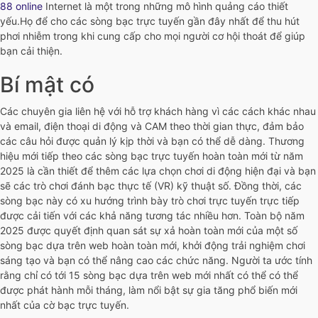
88 online
Internet là một trong những mô hình quảng cáo thiết
yếu.Họ để cho các sòng bạc trực tuyến gần đây nhất để thu hút
phơi nhiễm trong khi cung cấp cho mọi người cơ hội thoát để giúp
bạn cải thiện.
Bí mật có
Các chuyên gia liên hệ với hỗ trợ khách hàng vì các cách khác nhau
và email, điện thoại di động và CAM theo thời gian thực, đảm bảo
các câu hỏi được quản lý kịp thời và bạn có thể dễ dàng. Thương
hiệu mới tiếp theo các sòng bạc trực tuyến hoàn toàn mới từ năm
2025 là cần thiết để thêm các lựa chọn chơi di động hiện đại và bạn
sẽ các trò chơi đánh bạc thực tế (VR) kỹ thuật số. Đồng thời, các
sòng bạc này có xu hướng trình bày trò chơi trực tuyến trực tiếp
được cải tiến với các khả năng tương tác nhiều hơn. Toàn bộ năm
2025 được quyết định quan sát sự xả hoàn toàn mới của một số
sòng bạc dựa trên web hoàn toàn mới, khởi động trải nghiệm chơi
sáng tạo và bạn có thể nâng cao các chức năng. Người ta ước tính
rằng chỉ có tới 15 sòng bạc dựa trên web mới nhất có thể có thể
được phát hành mỗi tháng, làm nổi bật sự gia tăng phổ biến mới
nhất của cờ bạc trực tuyến.