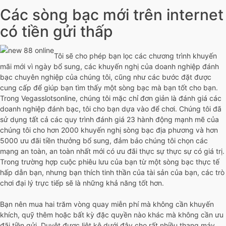
Các sòng bạc mới trên internet
có tiền gửi thấp
Tôi sẽ cho phép bạn lọc các chương trình khuyến
mãi mới vì ngày bổ sung, các khuyến nghị của doanh nghiệp đánh
bạc chuyên nghiệp của chúng tôi, cũng như các bước đặt được
cung cấp để giúp bạn tìm thấy một sòng bạc mà bạn tốt cho bạn.
Trong Vegasslotsonline, chúng tôi mặc chỉ đơn giản là đánh giá các
doanh nghiệp đánh bạc, tôi cho bạn dựa vào để chơi. Chúng tôi đã
sử dụng tất cả các quy trình đánh giá 23 hành động mạnh mẽ của
chúng tôi cho hơn 2000 khuyến nghị sòng bạc địa phương và hơn
5000 ưu đãi tiền thưởng bổ sung, đảm bảo chúng tôi chọn các
mạng an toàn, an toàn nhất mới có ưu đãi thực sự thực sự có giá trị.
Trong trường hợp cuộc phiêu lưu của bạn từ một sòng bạc thực tế
hấp dẫn bạn, nhưng bạn thích tinh thần của tài sản của bạn, các trò
chơi đại lý trực tiếp sẽ là những khả năng tốt hơn.
Bạn nên mua hai trăm vòng quay miễn phí mà không cần khuyến
khích, quỹ thêm hoặc bất kỳ đặc quyền nào khác mà không cần ưu
đãi tiền gửi. Duyệt được liệt kê dưới đây cho rất nhiều thang máy