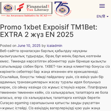
Skip
Togg
to
navig
content
EN/हिं
Vitiyagyan – ICAI [PWNED]
An ICAI Initiative
Promo 1xbet Expoisif TM1Bet:
EXTRA 2 жүз EN 2025
Posted on
June 10, 2025
by
icaiadmin
Веб-сайтта орналасқан барлық қабылдау науқаны
қызығушылық тудырады, бірақ бұл менің барлық келгенім
емес. Төменде көрсетілген абоненттер үшін бірнеше қызықты
сатылымдар сізбен бірге. 1XBET-тан жаңа клиенттер бонусы сіз
көрінетін себептері бар жаңа өткеннен өте ерекшеленеді.
Осылайша, бонусты тиімді пайдалану үшін, сіз өзіңіз үшін бір
адамның транзакцияларын жасау туралы идея болуыңыз
керек, сіз ойнау кезінде сіз жұмыс істеуіңіз керек.
Платформа
төменнен төменнен кейін, сіз халықаралық талаптарға ие бола
аласыз, егер сіз халықаралық талаптарға кепілдік беретін
Curaçao egaming сарапшысына қатысты заңды рұқсаттан
»жұмыс істейді. Сіз өзіңіздің вагерлеріңізді қою үшін жаңа