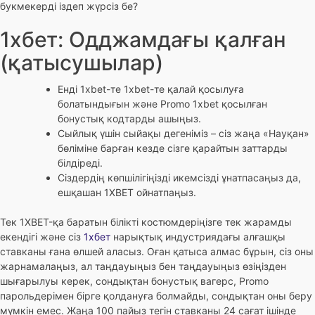
букмекерді іздеп жүрсіз бе?
1хбет: Одджамдағы қалған
(қатысушылар)
Енді 1xbet-те 1xbet-те қалай қосылуға
болатындығын және Promo 1xbet қосылған
бонустық кодтарды ашыңыз.
Сыйлық үшін сыйақы дегеніміз – сіз жаңа «Науқан»
бөліміне барған кезде сізге қарайтын заттарды
білдіреді.
Сіздердің көпшілігіңізді икемсізді ұнатпасаңыз да,
ешқашан 1XBET ойнатпаңыз.
Тек 1XBET-қа баратын білікті костюмдеріңізге тек жарамды
екендігі және сіз
1хбет
нарықтық индустриядағы алғашқы
ставканы ғана өлшей аласыз. Оған қатыса алмас бұрын, сіз оны
жарнамалаңыз, ал таңдауыңыз бен таңдауыңыз өзіңізден
шығарылуы керек, сондықтан бонустық вагерс, Promo
парольдерімен бірге қолдануға болмайды, сондықтан оны беру
мүмкін емес. Жаңа 100 пайыз тегін ставканы 24 сағат ішінде