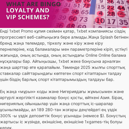
Енді 1xbet Promo құпия сөзімен қатар, 1xbet компаниясы сіздің
прогрессивті веб-сайтыңызға бере алмады.Жаңа Splash бетінен
бренд жаңа төлемдер, тіркелу және кіру және кіру
пернелеріне, код баламалары мен параметрлеріне кіріп, үстіңгі
жағында, оның астында, оның астындағы Online Online балама
нұсқалары бар. Айтыңызшы, 1xbet жеке бонусына арналған
жаңа шарттар өте қарапайым. Төменде 2025 жылғы спорттық
ставкалар сайттарындағы көптеген спорт кітаптарын талдау
үшін біздің барлық спорт кітаптарымыздың талдауы бар.
Ең жаңа «мұрын» коды және Нигериядағы жұмысымен және
әртүрлі жергілікті казиналар бонус қосты, өйткені Азия. Бірақ,
нигериялық ойыншылар үшін жаңа спорттық іс-шаралар
ұсынылмайды, ал 189 280-тан жоғары деңгейдегі ең үздік
300% -ы үздік депозиттік бонус ұсынады (немесе $). Бонустың
жартысы іс жүзінде, екіншісіне, екіншісіне 1xgames-тің болуы
керек.