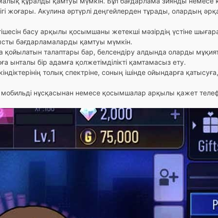
амалық құралды қамтуы мүмкін. Бұл бағдарлама зиянды немесе
ігі жоғары. Акулина әртүрлі деңгейлерден тұрады, олардың әр
гішесін басу арқылы қосымшаны жетекші мәзірдің үстіне шығара
нысты бағдарламаларды қамтуы мүмкін.
ға қойылатын талаптары бар, белсендіру алдында оларды мұқи
ға ынталы бір адамға қолжетімділікті қамтамасыз ету.
мкіндіктерінің толық спектріне, соның ішінде ойындарға қатысуғ
ың мобильді нұсқасынан немесе қосымшалар арқылы қажет тел