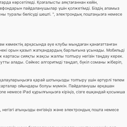
да көрсетіледі. Қозғалысты аяқтағаннан кейін,
елефондарын пайдаланушылар үшін қолжетімді. Біздің апамыз
ны туралы бөлісуді шешті. ", электрондық поштаңызға немесе
м көмектің арқасында әуе клубы мыңдаған қанағаттанған
рнекі орын қазып жатқандардың барлығына ұсынады. Мобильді
нк картасы сияқты жақсы жалпы толтыру негізін таңдау керек.
утты алады. Сәйкес алгоритмді таңдап, бүкіл соманы жіберіп,
з қалауларыңызға қарай шотыңызды толтыру үшін әртүрлі төлем
к карталар ойындары болуы мүмкін. Пайдаланушы әрқашан
ne немесе iPad құрылғыңызға кіріңіз, сізге ешқандай қосымша
, негізгі атыңызды енгізіңіз және электрондық пошта немесе