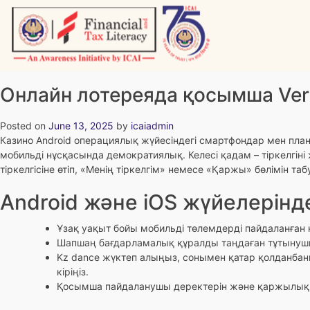
Skip
to
content
Vitiyagyan – ICAI [PWNED]
An ICAI Initiative
Онлайн лотереяда қосымша Ver
Posted on
June 13, 2025
by
icaiadmin
Казино Android операциялық жүйесіндегі смартфондар мен пл
мобильді нұсқасында демократиялық. Келесі қадам – ​​тіркелгін
тіркелгісіне өтіп, «Менің тіркелгім» немесе «Қаржы» бөлімін таб
Android және iOS жүйелерінд
Ұзақ уақыт бойы мобильді төлемдерді пайдаланған 
Шапшаң бағдарламалық құралды таңдаған тұтынушыл
Kz dance жүктеп алыңыз, сонымен қатар қолданба
кіріңіз.
Қосымша пайдаланушы деректерін және қаржылық т