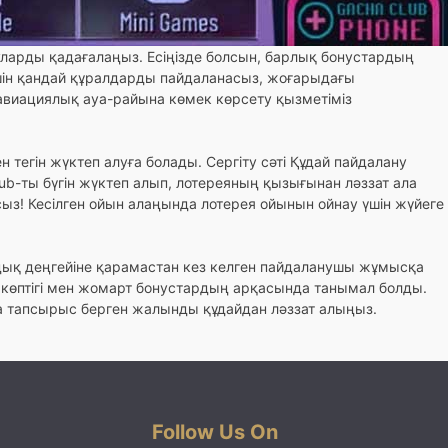
уларды қадағалаңыз. Есіңізде болсын, барлық бонустардың
үшін қандай құралдарды пайдаланасыз, жоғарыдағы
авиациялық ауа-райына көмек көрсету қызметіміз
 тегін жүктеп алуға болады. Сергіту сәті Құдай пайдалану
ub-ты бүгін жүктеп алып, лотереяның қызығынан ләззат ала
сыз! Кесілген ойын алаңында лотерея ойынын ойнау үшін жүйеге
ық деңгейіне қарамастан кез келген пайдаланушы жұмысқа
ң көптігі мен жомарт бонустардың арқасында танымал болды.
да тапсырыс берген жалынды құдайдан ләззат алыңыз.
Follow Us On