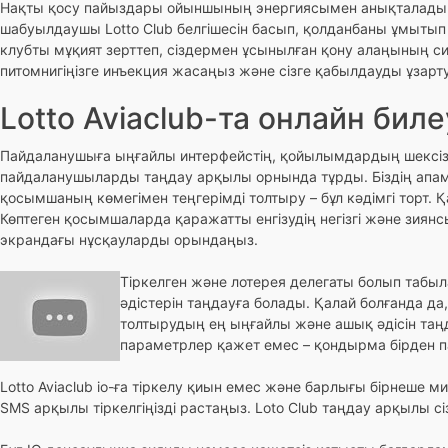
Нақты қосу пайыздары ойыншының энергиясымен анықталады жә
шабуылдаушы Lotto Club белгішесін басып, қолданбаны ұмытып 
клубты мұқият зерттеп, сіздермен ұсынылған қону алаңының сир
питомнигіңізге инъекция жасаңыз және сізге қабылдауды ұзарту б
Lotto Aviaclub-та онлайн бил
Пайдаланушыға ыңғайлы интерфейстің, қойылымдардың шексіз
пайдаланушыларды таңдау арқылы орнында тұрды. Біздің апам
қосымшаның көмегімен теңгерімді толтыру – бұл кәдімгі торт. 
Көптеген қосымшаларда қаражатты енгізудің негізгі және зиянс
экрандағы нұсқауларды орындаңыз.
Тіркелген және лотерея делегаты болып табыл
әдістерін таңдауға болады. Қалай болғанда д
толтырудың ең ыңғайлы және ашық әдісін таңд
параметрлер қажет емес – қондырма бірден п
Lotto Aviaclub io-ға тіркелу қиын емес және барлығы бірнеше м
SMS арқылы тіркелгіңізді растаңыз. Loto Club таңдау арқылы сіз