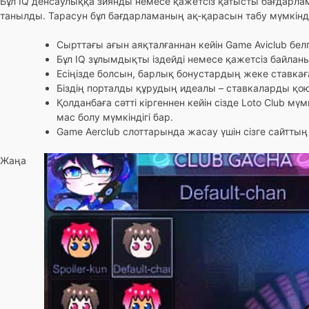
Бұл IQ денсаулыққа зиянды немесе қажетсіз қатысты бағдарл
танылды. Тарасун бұл бағдарламаның ақ-қарасын табу мүмкінд
Сырттағы ағын аяқталғаннан кейін Game Aviclub бел
Бұл IQ зұлымдықты іздейді немесе қажетсіз байла
Есіңізде болсын, барлық бонустардың жеке ставка
Біздің порталды құрудың идеалы – ставкаларды қою
Қолданбаға сәтті кіргеннен кейін сізде Loto Club мү
мас болу мүмкіндігі бар.
Game Aerclub слоттарында жасау үшін сізге сайтт
Жаңа