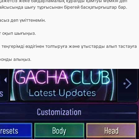
 қажетсіз жеке бағдарламалық құралды қамтуы мүмкін деп
қайсысында шығу тұрғысынан бірегей басқатырғыштар бар.
сыз деп үміттенемін.
ят оқып шығыңыз.
а, теңгерімді өздігінен толтыруға және ұтыстарды алып тастауға
ефонды алыңыз.