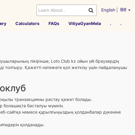
English
|
हिंदी
ery
Calculators
FAQs
VitiyaGyanMela
.
.
ушыларының пікірінше, Loto Club kz ойын үйі браузердің
мді толтыру.
Қажетті нәтижеге қол жеткізу үшін пайдаланушы
токлуб
 арқылы транзакцияны растау қажет болады.
р болашақта басталуы мүмкін.
еб-сайтқа немесе құрылғыңыздың қолданбалар дүкеніне
итмдерін қолданады.