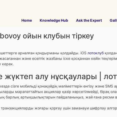
Home
Knowledge Hub
Ask the Expert
Gall
bovoy ойын клубын тіркеу
аншеттерге арналған қондырманы қолдайды. iOS
лотоклуб
қолдан
і жасағаннан және есептік жазбаны іске қосқаннан кейін теңгері
у керек.
е жүктеп алу нұсқаулары | ло
кезде сізге мобильді қонақүйдің мәліметтерін енгізу және SMS
арды марапаттайтын акциялар қазір көрсетілмейді, бірақ ола
ның барлық артықшылықтарын пайдаланыңыз, жай ғана ресми в
ранзакцияларды жоғары қорғау үшін заманауи шифрлау алгор