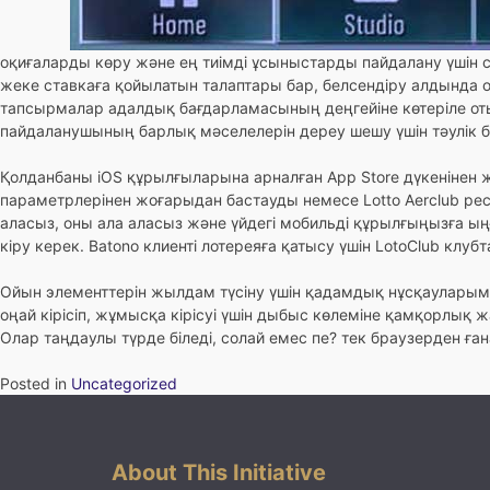
оқиғаларды көру және ең тиімді ұсыныстарды пайдалану үшін с
жеке ставкаға қойылатын талаптары бар, белсендіру алдында 
тапсырмалар адалдық бағдарламасының деңгейіне көтеріле оты
пайдаланушының барлық мәселелерін дереу шешу үшін тәулік б
Қолданбаны iOS құрылғыларына арналған App Store дүкенінен жә
параметрлерінен жоғарыдан бастауды немесе Lotto Aerclub рес
аласыз, оны ала аласыз және үйдегі мобильді құрылғыңызға ың
кіру керек. Batono клиенті лотереяға қатысу үшін LotoClub клуб
Ойын элементтерін жылдам түсіну үшін қадамдық нұсқауларым
оңай кірісіп, жұмысқа кірісуі үшін дыбыс көлеміне қамқорлық
Олар таңдаулы түрде біледі, солай емес пе? тек браузерден ғ
Posted in
Uncategorized
About This Initiative