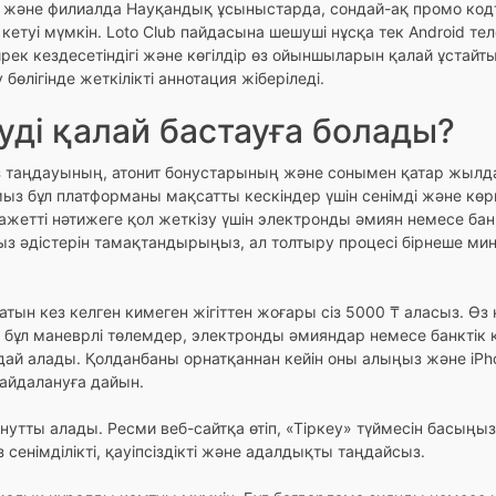
не филиалда Науқандық ұсыныстарда, сондай-ақ промо кодтар
кетуі мүмкін. Loto Club пайдасына шешуші нұсқа тек Android т
ек кездесетіндігі және көгілдір өз ойыншыларын қалай ұстайты
өлігінде жеткілікті аннотация жіберіледі.
еуді қалай бастауға болады?
 таңдауының, атонит бонустарының және сонымен қатар жылда
ыз бұл платформаны мақсатты кескіндер үшін сенімді және кө
Қажетті нәтижеге қол жеткізу үшін электронды әмиян немесе ба
ыз әдістерін тамақтандырыңыз, ал толтыру процесі бірнеше мин
атын кез келген кимеген жігіттен жоғары сіз 5000 ₸ аласыз. Ө
а, бұл маневрлі төлемдер, электронды әмияндар немесе банкті
ай алады. Қолданбаны орнатқаннан кейін оны алыңыз және iPho
айдалануға дайын.
инутты алады. Ресми веб-сайтқа өтіп, «Тіркеу» түймесін басыңыз
 сенімділікті, қауіпсіздікті және адалдықты таңдайсыз.