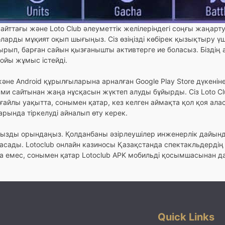
айттағы және Loto Club әлеуметтік желілеріндегі соңғы жаңарт
оларды мұқият оқып шығыңыз. Сіз өзіңізді көбірек қызықтыру 
рып, барған сайын қызғанышты активтерге ие боласыз. Біздің 
ойы жұмыс істейді.
не Android құрылғыларына арналған Google Play Store дүкенінен
ми сайтынан жаңа нұсқасын жүктеп алуды бұйырды. Сіз Loto Cl
ғайлы уақытта, сонымен қатар, кез келген аймақта қол қоя ала
тарында тіркелуді айналып өту керек.
ызды орындаңыз. Қолданбаны әзірлеушілер инженерлік дайынд
 жасады. Lotoclub онлайн казиносы Қазақстанда спектакльдерді
ана емес, сонымен қатар Lotoclub APK мобильді қосымшасынан 
Quick Links