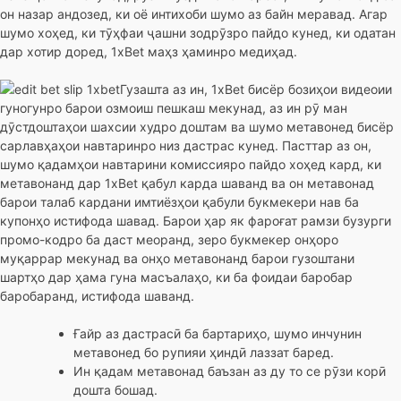
он назар андозед, ки оё интихоби шумо аз байн меравад. Агар
шумо хоҳед, ки тӯҳфаи ҷашни зодрӯзро пайдо кунед, ки одатан
дар хотир доред, 1xBet маҳз ҳаминро медиҳад.
Гузашта аз ин, 1xBet бисёр бозиҳои видеоии
гуногунро барои озмоиш пешкаш мекунад, аз ин рӯ ман
дӯстдоштаҳои шахсии худро доштам ва шумо метавонед бисёр
сарлавҳаҳои навтаринро низ дастрас кунед. Пасттар аз он,
шумо қадамҳои навтарини комиссияро пайдо хоҳед кард, ки
метавонанд дар 1xBet қабул карда шаванд ва он метавонад
барои талаб кардани имтиёзҳои қабули букмекери нав ба
купонҳо истифода шавад. Барои ҳар як фароғат рамзи бузурги
промо-кодро ба даст меоранд, зеро букмекер онҳоро
муқаррар мекунад ва онҳо метавонанд барои гузоштани
шартҳо дар ҳама гуна масъалаҳо, ки ба фоидаи баробар
баробаранд, истифода шаванд.
Ғайр аз дастрасӣ ба бартариҳо, шумо инчунин
метавонед бо рупияи ҳиндӣ лаззат баред.
Ин қадам метавонад баъзан аз ду то се рӯзи корӣ
дошта бошад.