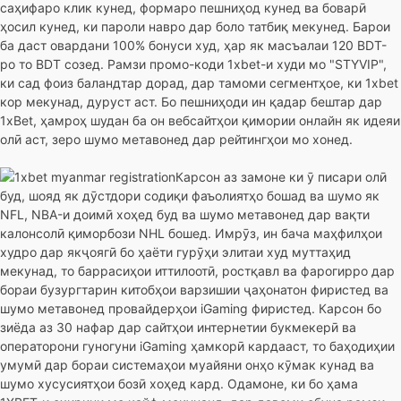
саҳифаро клик кунед, формаро пешниҳод кунед ва боварӣ
ҳосил кунед, ки пароли навро дар боло татбиқ мекунед. Барои
ба даст овардани 100% бонуси худ, ҳар як масъалаи 120 BDT-
ро то BDT созед. Рамзи промо-коди 1xbet-и худи мо "STYVIP",
ки сад фоиз баландтар дорад, дар тамоми сегментҳое, ки 1xbet
кор мекунад, дуруст аст. Бо пешниҳоди ин қадар бештар дар
1xBet, ҳамроҳ шудан ба он вебсайтҳои қимории онлайн як идеяи
олӣ аст, зеро шумо метавонед дар рейтингҳои мо хонед.
Карсон аз замоне ки ӯ писари олӣ
буд, шояд як дӯстдори содиқи фаъолиятҳо бошад ва шумо як
NFL, NBA-и доимӣ хоҳед буд ва шумо метавонед дар вақти
калонсолӣ қиморбози NHL бошед. Имрӯз, ин бача маҳфилҳои
худро дар якҷоягӣ бо ҳаёти гурӯҳи элитаи худ муттаҳид
мекунад, то баррасиҳои иттилоотӣ, ростқавл ва фарогирро дар
бораи бузургтарин китобҳои варзишии ҷаҳонатон фиристед ва
шумо метавонед провайдерҳои iGaming фиристед. Карсон бо
зиёда аз 30 нафар дар сайтҳои интернетии букмекерӣ ва
операторони гуногуни iGaming ҳамкорӣ кардааст, то баҳодиҳии
умумӣ дар бораи системаҳои муайяни онҳо кӯмак кунад ва
шумо хусусиятҳои бозӣ хоҳед кард. Одамоне, ки бо ҳама