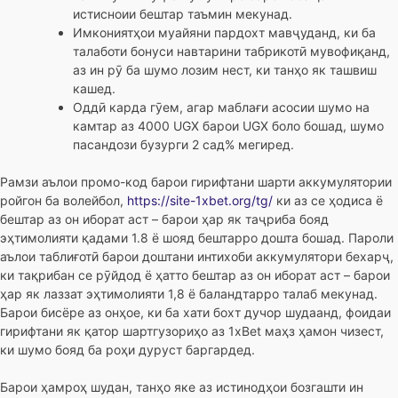
истисноии бештар таъмин мекунад.
Имкониятҳои муайяни пардохт мавҷуданд, ки ба
талаботи бонуси навтарини табрикотӣ мувофиқанд,
аз ин рӯ ба шумо лозим нест, ки танҳо як ташвиш
кашед.
Оддӣ карда гӯем, агар маблағи асосии шумо на
камтар аз 4000 UGX барои UGX боло бошад, шумо
пасандози бузурги 2 сад% мегиред.
Рамзи аълои промо-код барои гирифтани шарти аккумулятории
ройгон ба волейбол,
https://site-1xbet.org/tg/
ки аз се ҳодиса ё
бештар аз он иборат аст – барои ҳар як таҷриба бояд
эҳтимолияти қадами 1.8 ё шояд бештарро дошта бошад. Пароли
аълои таблиғотӣ барои доштани интихоби аккумулятори бехарҷ,
ки тақрибан се рӯйдод ё ҳатто бештар аз он иборат аст – барои
ҳар як лаззат эҳтимолияти 1,8 ё баландтарро талаб мекунад.
Барои бисёре аз онҳое, ки ба хати бохт дучор шудаанд, фоидаи
гирифтани як қатор шартгузориҳо аз 1xBet маҳз ҳамон чизест,
ки шумо бояд ба роҳи дуруст баргардед.
Барои ҳамроҳ шудан, танҳо яке аз истинодҳои бозгашти ин