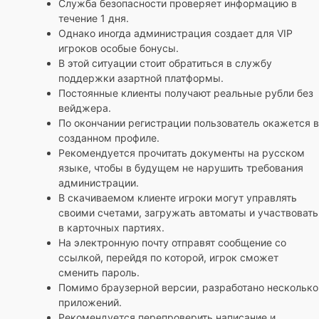
Служба безопасности проверяет информацию в
течение 1 дня.
Однако иногда администрация создает для VIP
игроков особые бонусы.
В этой ситуации стоит обратиться в службу
поддержки азартной платформы.
Постоянные клиенты получают реальные рубли без
вейджера.
По окончании регистрации пользователь окажется в
созданном профиле.
Рекомендуется прочитать документы на русском
языке, чтобы в будущем не нарушить требования
администрации.
В скачиваемом клиенте игроки могут управлять
своими счетами, загружать автоматы и участвовать
в карточных партиях.
На электронную почту отправят сообщение со
ссылкой, перейдя по которой, игрок сможет
сменить пароль.
Помимо браузерной версии, разработано несколько
приложений.
Рекомендуется перепроверить написание и