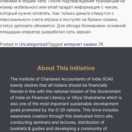
спинами в общем чате. После подтверждения транзакции на
номер мобильного или email придет информация с чеком,
который нужно оплатить. Как только деньги спишутся с
персонального счета игрока и поступят на баланс казино,
статус депозита обновится. Для обхода блокировок основной
площадки оператор разработал сеть зеркал.
Posted in
Uncategorized
Tagged
интернет казино 7К
About This Initiative
The Institute of Chartered Accountants of India (ICAI)
keenly desires that all Indians should be financially
literate in line with the national mission of the Government
of India on Financial Literacy or Vitiya Shaksharta which is
also one of the most important sustainable development
goals promoted by the G-20 nations. This drive includes
awareness creation through this dedicated micro site,
conducting seminars and lectures, distribution of
booklets & guides and developing a community of