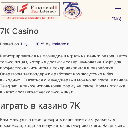
Skip
Togg
to
navig
content
EN/हिं
Vitiyagyan – ICAI [PWNED]
An ICAI Initiative
7К Casino
Posted on
July 11, 2025
by
icaiadmin
Регистрироваться на площадке и играть на деньги разрешается
только лицам, которые достигли совершеннолетия. Софт для
профессиональной игры в покер находится в разработке.
Операторы техподдержки работают круглосуточно и без
выходных. Связаться с менеджерами можно по почте, в канале
Telegram, а также использовав форму на сайте. Время отклика
в чатах составляет несколько минут.
играть в казино 7К
Рекомендуется перепроверить написание и актуальность
промокода, когда не получается активировать его. Чаще всего