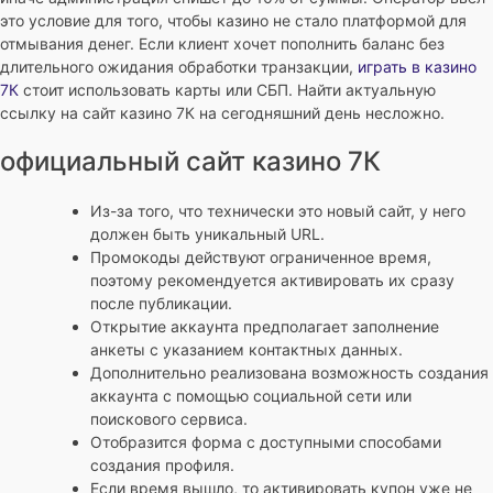
это условие для того, чтобы казино не стало платформой для
отмывания денег. Если клиент хочет пополнить баланс без
длительного ожидания обработки транзакции,
играть в казино
7К
стоит использовать карты или СБП. Найти актуальную
ссылку на сайт казино 7К на сегодняшний день несложно.
официальный сайт казино 7К
Из-за того, что технически это новый сайт, у него
должен быть уникальный URL.
Промокоды действуют ограниченное время,
поэтому рекомендуется активировать их сразу
после публикации.
Открытие аккаунта предполагает заполнение
анкеты с указанием контактных данных.
Дополнительно реализована возможность создания
аккаунта с помощью социальной сети или
поискового сервиса.
Отобразится форма с доступными способами
создания профиля.
Если время вышло, то активировать купон уже не